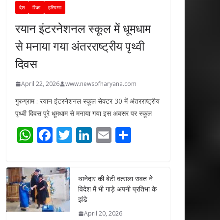
देश
शिक्षा
हरियाणा
रयान इंटरनेशनल स्कूल में धूमधाम
से मनाया गया अंतरराष्ट्रीय पृथ्वी
दिवस
April 22, 2026
www.newsofharyana.com
गुरुग्राम : रयान इंटरनेशनल स्कूल सेक्टर 30 में अंतरराष्ट्रीय
पृथ्वी दिवस पूरे धूमधाम से मनाया गया इस अवसर पर स्कूल
W
F
T
Li
E
S
h
ac
w
n
m
h
at
e
itt
k
ai
ar
s
b
er
e
l
e
थानेदार की बेटी वत्सला रावत ने
विदेश में भी गाड़े अपनी प्रतिभा के
A
o
dI
झंडे
p
o
n
April 20, 2026