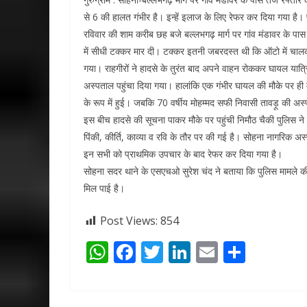
से 6 की हालत गंभीर है। इन्हें इलाज के लिए रेफर कर दिया गया है।
रविवार की शाम करीब छह बजे बल्लभगढ़ मार्ग पर गांव मंडावर के पास सो
में सीधी टक्कर मार दी। टक्कर इतनी जबरदस्त थी कि ऑटो में चालक
गया। राहगीरों ने हादसे के तुरंत बाद अपने वाहन रोककर घायल यात्रि
अस्पताल पहुंचा दिया गया। हालांकि एक गंभीर घायल की मौके पर ह
के रूप में हुई। जबकि 70 वर्षीय मोहम्मद सफी निवासी तावड़ू की अ
इस बीच हादसे की सूचना पाकर मौके पर पहुंची निमौठ चैकी पुलिस ने
पिंकी, कीर्ति, काव्या व रवि के तौर पर की गई है। सोहना नागरिक अस्
इन सभी को प्राथमिक उपचार के बाद रेफर कर दिया गया है।
सोहना सदर थाने के एसएचओ सुरेश चंद ने बताया कि पुलिस मामले की ज
मिल पाई है।
Post Views:
854
W
F
T
Li
E
S
h
ac
w
n
m
h
at
e
itt
k
ai
ar