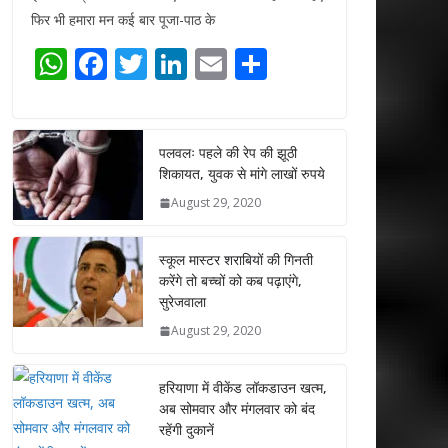
फिर भी हमारा मन कई बार पूजा-पाठ के
W
F
T
Li
E
S
h
ac
w
n
m
h
at
e
itt
k
ai
ar
s
b
er
e
l
e
पलवलः पहले की रेप की झूठी
शिकायत, युवक से मांगे लाखों रुपये
A
o
dI
August 29, 2020
p
o
n
p
k
स्कूल मास्टर शराबियों की गिनती
करेंगे तो बच्चों को कब पढ़ाएंगे,
सुरेजवाला
August 29, 2020
हरियाणा में वीकेंड लॉकडाउन खत्म,
अब सोमवार और मंगलवार को बंद
रहेंगी दुकानें