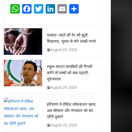
W
F
T
Li
E
S
h
ac
w
n
m
h
at
e
itt
k
ai
ar
s
b
er
e
l
e
पलवलः पहले की रेप की झूठी
शिकायत, युवक से मांगे लाखों रुपये
A
o
dI
August 29, 2020
p
o
n
p
k
स्कूल मास्टर शराबियों की गिनती
करेंगे तो बच्चों को कब पढ़ाएंगे,
सुरेजवाला
August 29, 2020
हरियाणा में वीकेंड लॉकडाउन खत्म,
अब सोमवार और मंगलवार को बंद
रहेंगी दुकानें
August 29, 2020