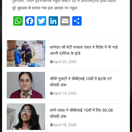
गुरुग्राम : रयान इंटरनेशनल स्कूल सेक्टर 30 में अंतरराष्ट्रीय पृथ्वी दिवस
पूरे धूमधाम से मनाया गया इस अवसर पर स्कूल
W
F
T
Li
E
S
h
ac
w
n
m
h
at
e
itt
k
ai
ar
s
b
er
e
l
e
थानेदार की बेटी वत्सला रावत ने विदेश में भी गाड़े
अपनी प्रतिभा के झंडे
A
o
dI
April 20, 2026
p
o
n
p
k
साँची गुलाटी ने सीबीएसई 10वीं में झटके 97
फीसदी अंक
April 19, 2026
वाणी यादव ने सीबीएसई 10वीं में लिए 90.08
फीसदी अंक
April 18, 2026