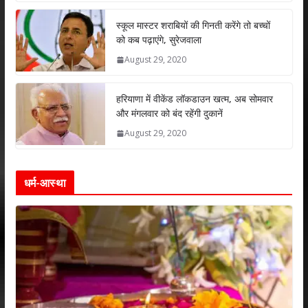
p
o
n
p
k
स्कूल मास्टर शराबियों की गिनती करेंगे तो बच्चों
को कब पढ़ाएंगे, सुरेजवाला
August 29, 2020
हरियाणा में वीकेंड लॉकडाउन खत्म, अब सोमवार
और मंगलवार को बंद रहेंगी दुकानें
August 29, 2020
धर्म-आस्था