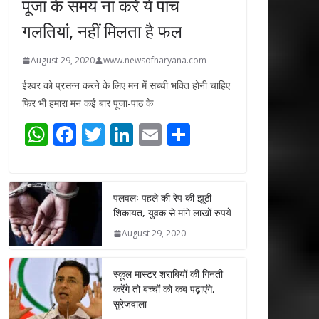
पूजा के समय ना करें ये पांच
गलतियां, नहीं मिलता है फल
August 29, 2020
www.newsofharyana.com
ईश्वर को प्रसन्न करने के लिए मन में सच्ची भक्ति होनी चाहिए
फिर भी हमारा मन कई बार पूजा-पाठ के
W
F
T
Li
E
S
h
ac
w
n
m
h
at
e
itt
k
ai
ar
s
b
er
e
l
e
पलवलः पहले की रेप की झूठी
शिकायत, युवक से मांगे लाखों रुपये
A
o
dI
August 29, 2020
p
o
n
p
k
स्कूल मास्टर शराबियों की गिनती
करेंगे तो बच्चों को कब पढ़ाएंगे,
सुरेजवाला