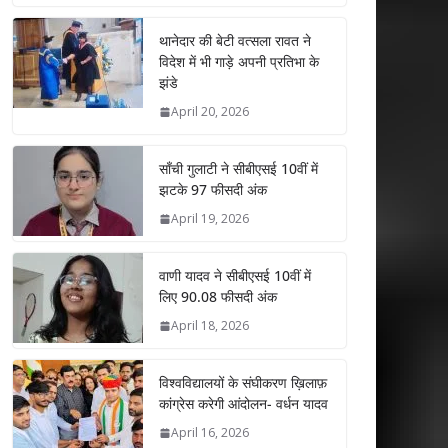
at
e
itt
k
ai
ar
s
b
er
e
l
e
थानेदार की बेटी वत्सला रावत ने
विदेश में भी गाड़े अपनी प्रतिभा के
A
o
dI
झंडे
p
o
n
April 20, 2026
p
k
साँची गुलाटी ने सीबीएसई 10वीं में
झटके 97 फीसदी अंक
April 19, 2026
वाणी यादव ने सीबीएसई 10वीं में
लिए 90.08 फीसदी अंक
April 18, 2026
विश्वविद्यालयों के संघीकरण ख़िलाफ़
कांग्रेस करेगी आंदोलन- वर्धन यादव
April 16, 2026