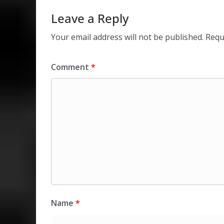
p
o
n
p
k
Leave a Reply
Your email address will not be published.
Requ
Comment
*
Name
*