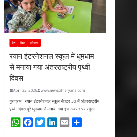
देश
शिक्षा
हरियाणा
रयान इंटरनेशनल स्कूल में धूमधाम
से मनाया गया अंतरराष्ट्रीय पृथ्वी
दिवस
April 22, 2026
www.newsofharyana.com
गुरुग्राम : रयान इंटरनेशनल स्कूल सेक्टर 30 में अंतरराष्ट्रीय
पृथ्वी दिवस पूरे धूमधाम से मनाया गया इस अवसर पर स्कूल
W
F
T
Li
E
S
h
ac
w
n
m
h