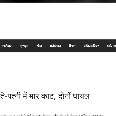
कारोबार
क्राइम
खेल
मनोरंजन
शिक्षा
जॉब-करियर
धर्म-आ
ि-पत्नी में मार काट, दोनों घायल
ष तक पहुंच गया। पत्नी ने भाई के साथ मिलकर कांच की टूटी बोतल से पति पर ताबड़तोड़