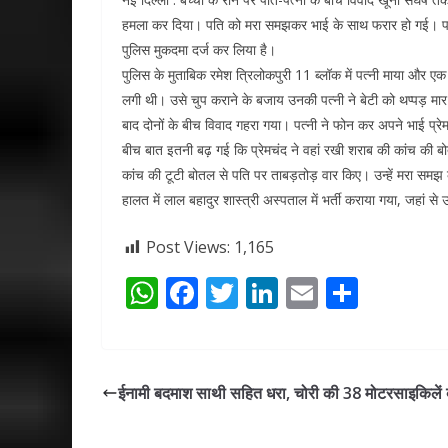
हमला कर दिया। पति को मरा समझकर भाई के साथ फरार हो गई। पड़ोसि
पुलिस मुकदमा दर्ज कर लिया है।
पुलिस के मुताबिक रमेश त्रिलोकपुरी 11 ब्लॉक में पत्नी माया और 
लगी थी। उसे चुप कराने के बजाय उनकी पत्नी ने बेटी को थप्पड़ मा
बाद दोनों के बीच विवाद गहरा गया। पत्नी ने फोन कर अपने भाई प्रे
बीच बात इतनी बढ़ गई कि प्रेमचंद ने वहां रखी शराब की कांच की बो
कांच की टूटी बोतल से पति पर ताबड़तोड़ वार किए। उन्हें मरा समझ 
हालत में लाल बहादुर शास्त्री अस्पताल में भर्ती कराया गया, जहां स
Post Views:
1,165
W
F
T
Li
E
S
h
ac
w
n
m
h
at
e
itt
k
ai
ar
s
b
er
e
l
e
ईनामी बदमाश साथी सहित धरा, चोरी की 38 मोटरसाइकिलें
A
o
dI