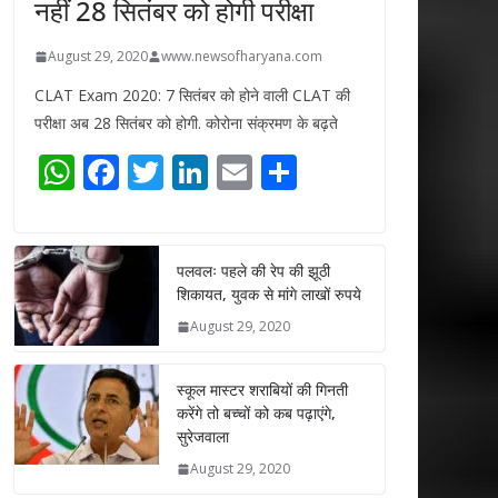
नहीं 28 सितंबर को होगी परीक्षा
August 29, 2020
www.newsofharyana.com
CLAT Exam 2020: 7 सितंबर को होने वाली CLAT की
परीक्षा अब 28 सितंबर को होगी. कोरोना संक्रमण के बढ़ते
W
F
T
Li
E
S
h
ac
w
n
m
h
at
e
itt
k
ai
ar
s
b
er
e
l
e
पलवलः पहले की रेप की झूठी
शिकायत, युवक से मांगे लाखों रुपये
A
o
dI
August 29, 2020
p
o
n
p
k
स्कूल मास्टर शराबियों की गिनती
करेंगे तो बच्चों को कब पढ़ाएंगे,
सुरेजवाला
August 29, 2020