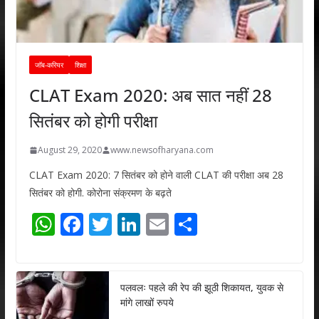
जॉब-करियर
शिक्षा
CLAT Exam 2020: अब सात नहीं 28
सितंबर को होगी परीक्षा
August 29, 2020
www.newsofharyana.com
CLAT Exam 2020: 7 सितंबर को होने वाली CLAT की परीक्षा अब 28
सितंबर को होगी. कोरोना संक्रमण के बढ़ते
W
F
T
Li
E
S
h
ac
w
n
m
h
at
e
itt
k
ai
ar
s
b
er
e
l
e
पलवलः पहले की रेप की झूठी शिकायत, युवक से
मांगे लाखों रुपये
A
o
dI