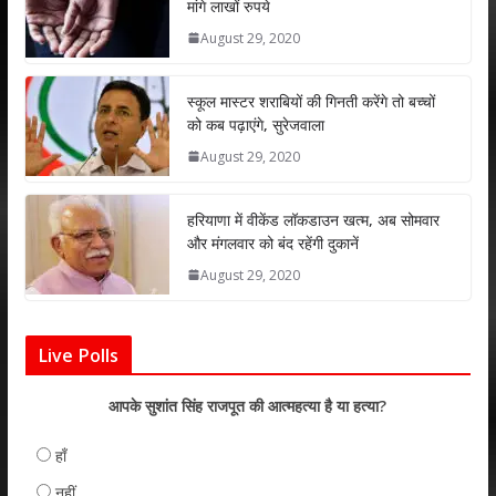
मांगे लाखों रुपये
A
o
dI
August 29, 2020
p
o
n
p
k
स्कूल मास्टर शराबियों की गिनती करेंगे तो बच्चों
को कब पढ़ाएंगे, सुरेजवाला
August 29, 2020
हरियाणा में वीकेंड लॉकडाउन खत्म, अब सोमवार
और मंगलवार को बंद रहेंगी दुकानें
August 29, 2020
Live Polls
आपके सुशांत सिंह राजपूत की आत्महत्या है या हत्या?
हाँ
नहीं