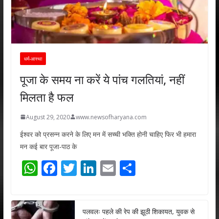
धर्म-आस्था
पूजा के समय ना करें ये पांच गलतियां, नहीं
मिलता है फल
August 29, 2020
www.newsofharyana.com
ईश्वर को प्रसन्न करने के लिए मन में सच्ची भक्ति होनी चाहिए फिर भी हमारा
मन कई बार पूजा-पाठ के
W
F
T
Li
E
S
h
ac
w
n
m
h
at
e
itt
k
ai
ar
s
b
er
e
l
e
पलवलः पहले की रेप की झूठी शिकायत, युवक से