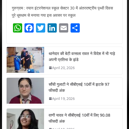
गुरुग्राम : रयान इंटरनेशनल स्कूल सेक्टर 30 में अंतरराष्ट्रीय पृथ्वी दिवस
पूरे धूमधाम से मनाया गया इस अवसर पर स्कूल
W
F
T
Li
E
S
h
ac
w
n
m
h
at
e
itt
k
ai
ar
s
b
er
e
l
e
थानेदार की बेटी वत्सला रावत ने विदेश में भी गाड़े
अपनी प्रतिभा के झंडे
A
o
dI
April 20, 2026
p
o
n
p
k
साँची गुलाटी ने सीबीएसई 10वीं में झटके 97
फीसदी अंक
April 19, 2026
वाणी यादव ने सीबीएसई 10वीं में लिए 90.08
फीसदी अंक