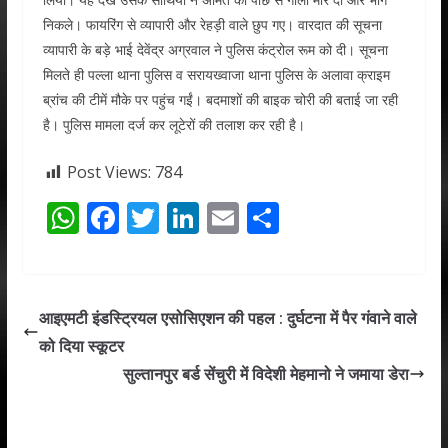
निकले। फायरिंग से व्यापारी और रेहड़ी वाले छुप गए। वारदात की सूचना
व्यापारी के बड़े भाई देवेंद्र अग्रवाल ने पुलिस कंट्रोल रूम को दी। सूचना
मिलते ही पल्ला थाना पुलिस व सरायख्वाजा थाना पुलिस के अलावा क्राइम
ब्रांच की टीमें मौके पर पहुंच गईं। बदमाशों की बाइक चोरी की बताई जा रही
है। पुलिस मामला दर्ज कर लूटेरों की तलाश कर रही है।
Post Views:
784
W
F
T
Li
E
S
h
ac
w
n
m
h
at
e
itt
k
ai
ar
s
b
er
e
l
e
आइएमटी इंडस्ट्रियल एसोसिएशन की पहल : दुर्घटना में पैर गंवाने वाले
A
o
dI
को दिया स्कूटर
p
o
n
सुल्तानपुर बर्ड सेंचुरी में विदेशी मेहमानो ने जमाया डेरा
p
k