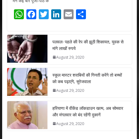
मन कई बार पूजा-पाठ के
W
F
T
Li
E
S
h
ac
w
n
m
h
at
e
itt
k
ai
ar
s
b
er
e
l
e
पलवलः पहले की रेप की झूठी शिकायत, युवक से
मांगे लाखों रुपये
A
o
dI
August 29, 2020
p
o
n
p
k
स्कूल मास्टर शराबियों की गिनती करेंगे तो बच्चों
को कब पढ़ाएंगे, सुरेजवाला
August 29, 2020
हरियाणा में वीकेंड लॉकडाउन खत्म, अब सोमवार
और मंगलवार को बंद रहेंगी दुकानें
August 29, 2020