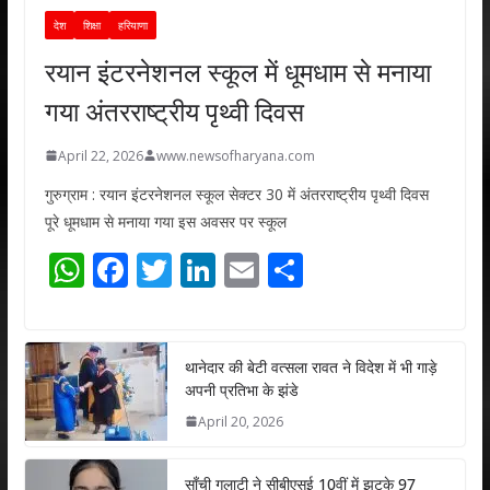
देश
शिक्षा
हरियाणा
रयान इंटरनेशनल स्कूल में धूमधाम से मनाया
गया अंतरराष्ट्रीय पृथ्वी दिवस
April 22, 2026
www.newsofharyana.com
गुरुग्राम : रयान इंटरनेशनल स्कूल सेक्टर 30 में अंतरराष्ट्रीय पृथ्वी दिवस
पूरे धूमधाम से मनाया गया इस अवसर पर स्कूल
W
F
T
Li
E
S
h
ac
w
n
m
h
at
e
itt
k
ai
ar
s
b
er
e
l
e
थानेदार की बेटी वत्सला रावत ने विदेश में भी गाड़े
अपनी प्रतिभा के झंडे
A
o
dI
April 20, 2026
p
o
n
p
k
साँची गुलाटी ने सीबीएसई 10वीं में झटके 97