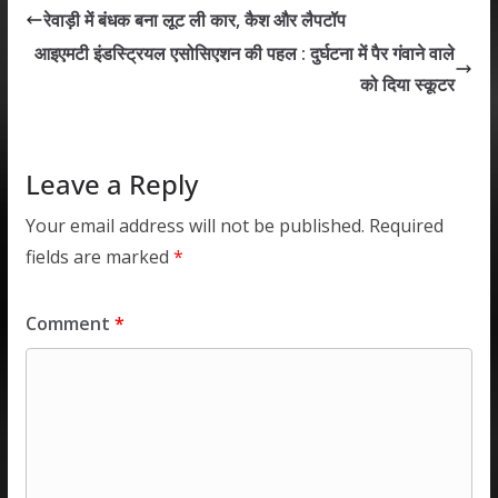
s
b
er
e
l
e
रेवाड़ी में बंधक बना लूट ली कार, कैश और लैपटॉप
A
o
dI
आइएमटी इंडस्ट्रियल एसोसिएशन की पहल : दुर्घटना में पैर गंवाने वाले
p
o
n
को दिया स्कूटर
p
k
Leave a Reply
Your email address will not be published.
Required
fields are marked
*
Comment
*