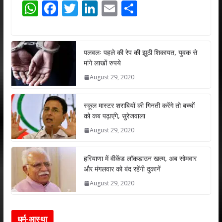
W
F
T
Li
E
S
h
ac
w
n
m
h
at
e
itt
k
ai
ar
s
b
er
e
l
e
पलवलः पहले की रेप की झूठी शिकायत, युवक से
मांगे लाखों रुपये
A
o
dI
August 29, 2020
p
o
n
p
k
स्कूल मास्टर शराबियों की गिनती करेंगे तो बच्चों
को कब पढ़ाएंगे, सुरेजवाला
August 29, 2020
हरियाणा में वीकेंड लॉकडाउन खत्म, अब सोमवार
और मंगलवार को बंद रहेंगी दुकानें
August 29, 2020
धर्म-आस्था