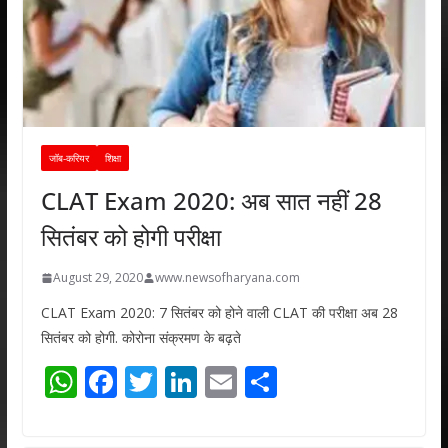
जॉब-करियर
शिक्षा
CLAT Exam 2020: अब सात नहीं 28
सितंबर को होगी परीक्षा
August 29, 2020
www.newsofharyana.com
CLAT Exam 2020: 7 सितंबर को होने वाली CLAT की परीक्षा अब 28
सितंबर को होगी. कोरोना संक्रमण के बढ़ते
W
F
T
Li
E
S
h
ac
w
n
m
h
at
e
itt
k
ai
ar