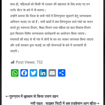
साथ ही, महिलाओं को किसी भी प्रकार की सहायता के लिए बनाए गए वन
स्टॉप सेंटर के बारे में भी बताया।
उन्होंने बताया कि जिला के सभी गांवों में लिंगानुपात सुधारने हेतु जागरूकता
अभियान चलाए जा रहे हैं। सभी खंडों में कम लिंगानुपात वाले गांवो का चयन
करते हुए स्वास्थ्य विभाग, शिक्षा विभाग तथा महिला एवं बाल विकास विभाग
द्वारा मिलकर विशेष जागरूकता कार्यक्रमों का आयोजन किया जाएगा।
पंचायतों की मदद से भी गांव में लोगों के घर-घर जाकर जागरूक किया जाएगा
और उन्हें सरकार द्वारा चलाई जा रही योजनाओं के बारे में जानकारी दी
जाएगी।
Post Views:
732
W
F
T
Li
E
S
h
ac
w
n
m
h
at
e
itt
k
ai
ar
s
b
er
e
l
e
गुरुग्राम में धूमधाम से किया रावण दहन
A
o
dI
नयी पहल : साइबर सिटी में अब एजुकेशन आन व्हील