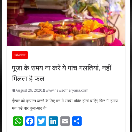
धर्म-आस्था
पूजा के समय ना करें ये पांच गलतियां, नहीं
मिलता है फल
August 29, 2020
www.newsofharyana.com
ईश्वर को प्रसन्न करने के लिए मन में सच्ची भक्ति होनी चाहिए फिर भी हमारा
मन कई बार पूजा-पाठ के
W
F
T
Li
E
S
h
ac
w
n
m
h