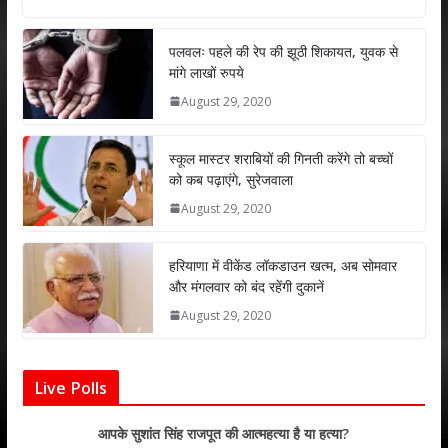
at
e
itt
k
ai
ar
s
b
er
e
l
e
पलवलः पहले की रेप की झूठी शिकायत, युवक से
मांगे लाखों रुपये
A
o
dI
August 29, 2020
p
o
n
p
k
स्कूल मास्टर शराबियों की गिनती करेंगे तो बच्चों
को कब पढ़ाएंगे, सुरेजवाला
August 29, 2020
हरियाणा में वीकेंड लॉकडाउन खत्म, अब सोमवार
और मंगलवार को बंद रहेंगी दुकानें
August 29, 2020
Live Polls
आपके सुशांत सिंह राजपूत की आत्महत्या है या हत्या?