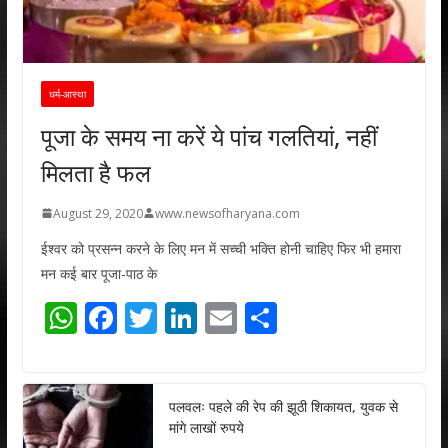
धर्म-आस्था
पूजा के समय ना करें ये पांच गलतियां, नहीं
मिलता है फल
August 29, 2020
www.newsofharyana.com
ईश्वर को प्रसन्न करने के लिए मन में सच्ची भक्ति होनी चाहिए फिर भी हमारा
मन कई बार पूजा-पाठ के
W
F
T
Li
E
S
h
ac
w
n
m
h
at
e
itt
k
ai
ar
s
b
er
e
l
e
पलवलः पहले की रेप की झूठी शिकायत, युवक से
मांगे लाखों रुपये
A
o
dI