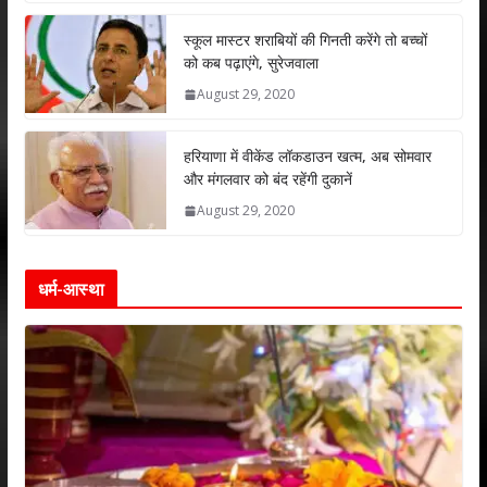
p
o
n
p
k
स्कूल मास्टर शराबियों की गिनती करेंगे तो बच्चों
को कब पढ़ाएंगे, सुरेजवाला
August 29, 2020
हरियाणा में वीकेंड लॉकडाउन खत्म, अब सोमवार
और मंगलवार को बंद रहेंगी दुकानें
August 29, 2020
धर्म-आस्था