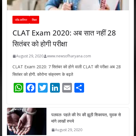
जॉब-करियर
शिक्षा
CLAT Exam 2020: अब सात नहीं 28
सितंबर को होगी परीक्षा
August 29, 2020
www.newsofharyana.com
CLAT Exam 2020: 7 सितंबर को होने वाली CLAT की परीक्षा अब 28
सितंबर को होगी. कोरोना संक्रमण के बढ़ते
W
F
T
Li
E
S
h
ac
w
n
m
h
at
e
itt
k
ai
ar
s
b
er
e
l
e
पलवलः पहले की रेप की झूठी शिकायत, युवक से
मांगे लाखों रुपये
A
o
dI
August 29, 2020