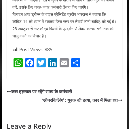
करें, इसके लिए जगह-जगह कर्मचारी तैनात किए जाएंगे।
किंगडम आफ ड्रीम्स के वाइस प्रेसिडेंट प्रदीप भारद्वाज ने बताया कि
कोविड-19 को ध्यान में रखकर जिस स्तर पर तैयारी होनी चाहिए, की गई है।
28 अक्टूबर से नाटकों एवं फिल्मों के प्रदर्शन से लेकर कल्चर गली तक को
चालू करने का विचार है।
Post Views:
885
W
F
T
Li
E
S
h
ac
w
n
m
h
at
e
itt
k
ai
ar
s
b
er
e
l
e
कल हड़ताल पर रहेंगे राज्य के कर्मचारी
A
o
dI
‘ऑनरकिलिंग’ : युवक की हत्या, कार में मिला शव
p
o
n
p
k
Leave a Reply