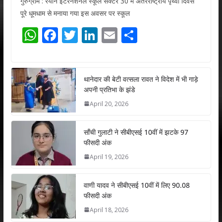
गुरुग्राम : रयान इंटरनेशनल स्कूल सेक्टर 30 में अंतरराष्ट्रीय पृथ्वी दिवस
पूरे धूमधाम से मनाया गया इस अवसर पर स्कूल
W
F
T
Li
E
S
h
ac
w
n
m
h
at
e
itt
k
ai
ar
s
b
er
e
l
e
थानेदार की बेटी वत्सला रावत ने विदेश में भी गाड़े
अपनी प्रतिभा के झंडे
A
o
dI
April 20, 2026
p
o
n
p
k
साँची गुलाटी ने सीबीएसई 10वीं में झटके 97
फीसदी अंक
April 19, 2026
वाणी यादव ने सीबीएसई 10वीं में लिए 90.08
फीसदी अंक
April 18, 2026