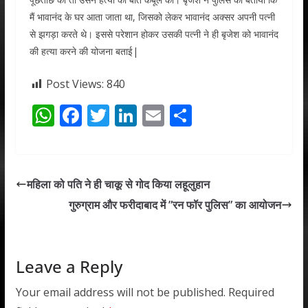
मैं भावानंद के घर आता जाता था, जिसको लेकर भावानंद अक्सर अपनी पत्नी
से झगड़ा करते थे। इससे परेशान होकर उसकी पत्नी ने ही बृजेश को भावानंद
की हत्या करने की योजना बताई|
Post Views:
840
W
F
T
Li
E
S
h
ac
w
n
m
h
at
e
itt
k
ai
ar
s
b
er
e
l
e
महिला को पति ने ही चाकू से गोद किया लहूलुहान
A
o
dI
गुरुग्राम और फरीदाबाद में ”रन फॉर पुलिस” का आयोजन
p
o
n
p
k
Leave a Reply
Your email address will not be published.
Required