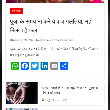
धर्म-आस्था
पूजा के समय ना करें ये पांच गलतियां, नहीं
मिलता है फल
August 29, 2020
www.newsofharyana.com
ईश्वर को प्रसन्न करने के लिए मन में सच्ची भक्ति होनी चाहिए फिर भी हमारा
मन कई बार पूजा-पाठ के
W
F
T
Li
E
S
h
ac
w
n
m
h
at
e
itt
k
ai
ar
s
b
er
e
l
e
पलवलः पहले की रेप की झूठी शिकायत, युवक से
मांगे लाखों रुपये
A
o
dI
August 29, 2020
p
o
n