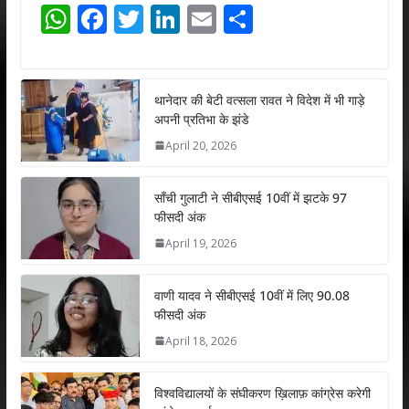
W
F
T
Li
E
S
h
ac
w
n
m
h
at
e
itt
k
ai
ar
s
b
er
e
l
e
थानेदार की बेटी वत्सला रावत ने विदेश में भी गाड़े
अपनी प्रतिभा के झंडे
A
o
dI
April 20, 2026
p
o
n
p
k
साँची गुलाटी ने सीबीएसई 10वीं में झटके 97
फीसदी अंक
April 19, 2026
वाणी यादव ने सीबीएसई 10वीं में लिए 90.08
फीसदी अंक
April 18, 2026
विश्वविद्यालयों के संघीकरण ख़िलाफ़ कांग्रेस करेगी