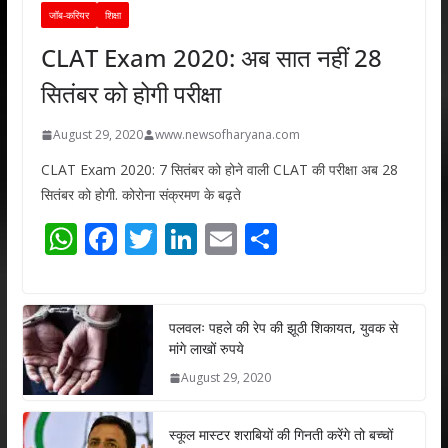
जॉब-करियर
शिक्षा
CLAT Exam 2020: अब सात नहीं 28
सितंबर को होगी परीक्षा
August 29, 2020
www.newsofharyana.com
CLAT Exam 2020: 7 सितंबर को होने वाली CLAT की परीक्षा अब 28
सितंबर को होगी. कोरोना संक्रमण के बढ़ते
W
F
T
Li
E
S
h
ac
w
n
m
h
at
e
itt
k
ai
ar
s
b
er
e
l
e
पलवलः पहले की रेप की झूठी शिकायत, युवक से
मांगे लाखों रुपये
A
o
dI
August 29, 2020
p
o
n
p
k
स्कूल मास्टर शराबियों की गिनती करेंगे तो बच्चों