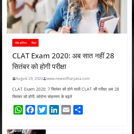
जॉब-करियर
शिक्षा
CLAT Exam 2020: अब सात नहीं 28
सितंबर को होगी परीक्षा
August 29, 2020
www.newsofharyana.com
CLAT Exam 2020: 7 सितंबर को होने वाली CLAT की परीक्षा अब 28
सितंबर को होगी. कोरोना संक्रमण के बढ़ते
W
F
T
Li
E
S
h
ac
w
n
m
h
at
e
itt
k
ai
ar