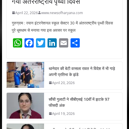
गया अंतरराष्ट्रीय पृथ्वी दिवस
April 22, 2026
www.newsofharyana.com
गुरुग्राम : रयान इंटरनेशनल स्कूल सेक्टर 30 में अंतरराष्ट्रीय पृथ्वी दिवस
पूरे धूमधाम से मनाया गया इस अवसर पर स्कूल
W
F
T
Li
E
S
h
ac
w
n
m
h
at
e
itt
k
ai
ar
s
b
er
e
l
e
थानेदार की बेटी वत्सला रावत ने विदेश में भी गाड़े
अपनी प्रतिभा के झंडे
A
o
dI
April 20, 2026
p
o
n
p
k
साँची गुलाटी ने सीबीएसई 10वीं में झटके 97
फीसदी अंक
April 19, 2026