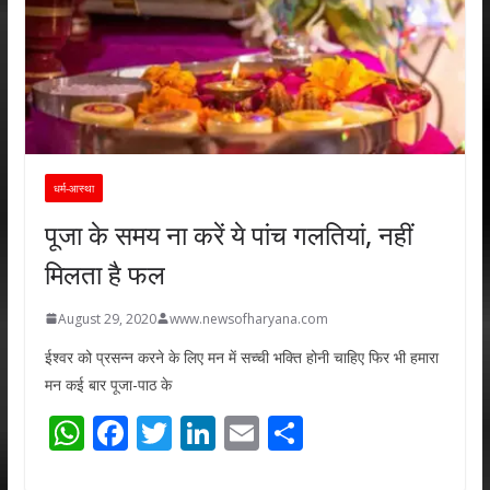
धर्म-आस्था
पूजा के समय ना करें ये पांच गलतियां, नहीं
मिलता है फल
August 29, 2020
www.newsofharyana.com
ईश्वर को प्रसन्न करने के लिए मन में सच्ची भक्ति होनी चाहिए फिर भी हमारा
मन कई बार पूजा-पाठ के
W
F
T
Li
E
S
h
ac
w
n
m
h