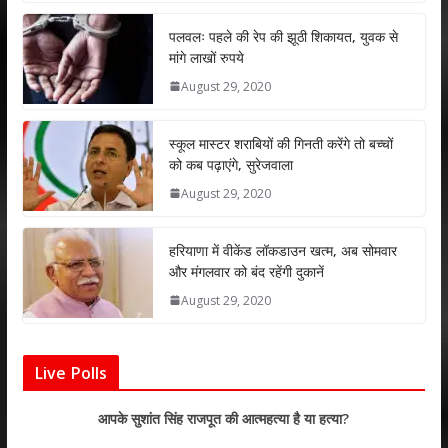
at
e
itt
k
ai
ar
s
b
er
e
l
e
पलवलः पहले की रेप की झूठी शिकायत, युवक से
मांगे लाखों रुपये
A
o
dI
August 29, 2020
p
o
n
p
k
स्कूल मास्टर शराबियों की गिनती करेंगे तो बच्चों
को कब पढ़ाएंगे, सुरेजवाला
August 29, 2020
हरियाणा में वीकेंड लॉकडाउन खत्म, अब सोमवार
और मंगलवार को बंद रहेंगी दुकानें
August 29, 2020
Live Polls
आपके सुशांत सिंह राजपूत की आत्महत्या है या हत्या?