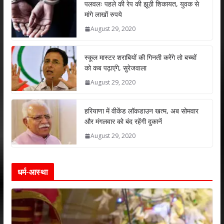
s
b
er
e
l
e
पलवलः पहले की रेप की झूठी शिकायत, युवक से
मांगे लाखों रुपये
A
o
dI
August 29, 2020
p
o
n
p
k
स्कूल मास्टर शराबियों की गिनती करेंगे तो बच्चों
को कब पढ़ाएंगे, सुरेजवाला
August 29, 2020
हरियाणा में वीकेंड लॉकडाउन खत्म, अब सोमवार
और मंगलवार को बंद रहेंगी दुकानें
August 29, 2020
धर्म-आस्था