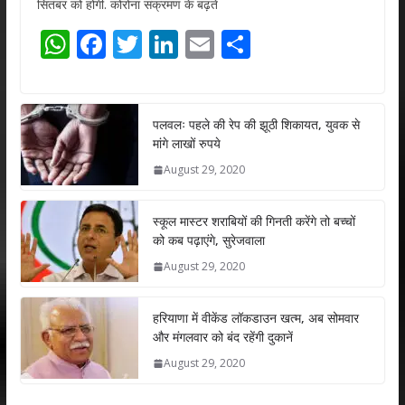
सितंबर को होगी. कोरोना संक्रमण के बढ़ते
W
F
T
Li
E
S
h
ac
w
n
m
h
at
e
itt
k
ai
ar
s
b
er
e
l
e
पलवलः पहले की रेप की झूठी शिकायत, युवक से
मांगे लाखों रुपये
A
o
dI
August 29, 2020
p
o
n
p
k
स्कूल मास्टर शराबियों की गिनती करेंगे तो बच्चों
को कब पढ़ाएंगे, सुरेजवाला
August 29, 2020
हरियाणा में वीकेंड लॉकडाउन खत्म, अब सोमवार
और मंगलवार को बंद रहेंगी दुकानें
August 29, 2020