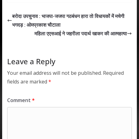
at
e
itt
k
ai
ar
s
b
er
e
l
e
बरोदा उपचुनाव : भाजपा-जजपा गठबंधन हारा तो विधायकों में मचेगी
A
o
dI
भगदड़ : ओमप्रकाश चौटाला
p
o
n
महिला एएसआई ने जहरीला पदार्थ खाकर की आत्महत्या
p
k
Leave a Reply
Your email address will not be published.
Required
fields are marked
*
Comment
*