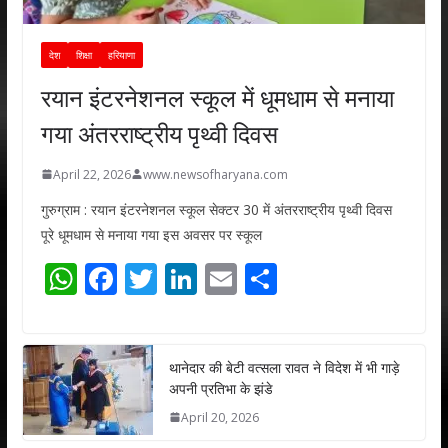
देश
शिक्षा
हरियाणा
रयान इंटरनेशनल स्कूल में धूमधाम से मनाया
गया अंतरराष्ट्रीय पृथ्वी दिवस
April 22, 2026
www.newsofharyana.com
गुरुग्राम : रयान इंटरनेशनल स्कूल सेक्टर 30 में अंतरराष्ट्रीय पृथ्वी दिवस
पूरे धूमधाम से मनाया गया इस अवसर पर स्कूल
W
F
T
Li
E
S
h
ac
w
n
m
h
at
e
itt
k
ai
ar
s
b
er
e
l
e
थानेदार की बेटी वत्सला रावत ने विदेश में भी गाड़े
अपनी प्रतिभा के झंडे
A
o
dI
April 20, 2026
p
o
n