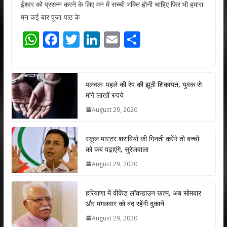
ईश्वर को प्रसन्न करने के लिए मन में सच्ची भक्ति होनी चाहिए फिर भी हमारा
मन कई बार पूजा-पाठ के
W
F
T
Li
E
S
h
ac
w
n
m
h
at
e
itt
k
ai
ar
s
b
er
e
l
e
पलवलः पहले की रेप की झूठी शिकायत, युवक से
मांगे लाखों रुपये
A
o
dI
August 29, 2020
p
o
n
p
k
स्कूल मास्टर शराबियों की गिनती करेंगे तो बच्चों
को कब पढ़ाएंगे, सुरेजवाला
August 29, 2020
हरियाणा में वीकेंड लॉकडाउन खत्म, अब सोमवार
और मंगलवार को बंद रहेंगी दुकानें
August 29, 2020