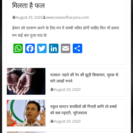
मिलता है फल
August 29, 2020
www.newsofharyana.com
ईश्वर को प्रसन्न करने के लिए मन में सच्ची भक्ति होनी चाहिए फिर भी हमारा
मन कई बार पूजा-पाठ के
W
F
T
Li
E
S
h
ac
w
n
m
h
at
e
itt
k
ai
ar
s
b
er
e
l
e
पलवलः पहले की रेप की झूठी शिकायत, युवक से
मांगे लाखों रुपये
A
o
dI
August 29, 2020
p
o
n
p
k
स्कूल मास्टर शराबियों की गिनती करेंगे तो बच्चों
को कब पढ़ाएंगे, सुरेजवाला
August 29, 2020