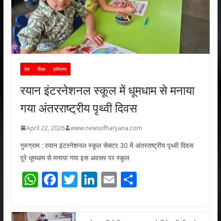
देश
शिक्षा
हरियाणा
रयान इंटरनेशनल स्कूल में धूमधाम से मनाया
गया अंतरराष्ट्रीय पृथ्वी दिवस
April 22, 2026
www.newsofharyana.com
गुरुग्राम : रयान इंटरनेशनल स्कूल सेक्टर 30 में अंतरराष्ट्रीय पृथ्वी दिवस
पूरे धूमधाम से मनाया गया इस अवसर पर स्कूल
W
F
T
Li
E
S
h
ac
w
n
m
h
at
e
itt
k
ai
ar