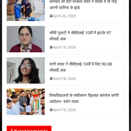
s
b
er
e
l
e
थानेदार की बेटी वत्सला रावत ने विदेश में भी गाड़े
अपनी प्रतिभा के झंडे
A
o
dI
April 20, 2026
p
o
n
p
k
साँची गुलाटी ने सीबीएसई 10वीं में झटके 97
फीसदी अंक
April 19, 2026
वाणी यादव ने सीबीएसई 10वीं में लिए 90.08
फीसदी अंक
April 18, 2026
विश्वविद्यालयों के संघीकरण ख़िलाफ़ कांग्रेस करेगी
आंदोलन- वर्धन यादव
April 16, 2026
Advertisements