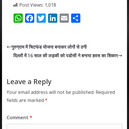
Post Views:
1,018
W
F
T
Li
E
S
h
ac
w
n
m
h
at
e
itt
k
ai
ar
s
b
er
e
l
e
गुरुग्राम में चिटफंड योजना बनाकर लोगों से ठगी
A
o
dI
दिल्ली में 16 साल की लड़की को पडोसी ने बनाया हवस का शिकार
p
o
n
p
k
Leave a Reply
Your email address will not be published.
Required
fields are marked
*
Comment
*