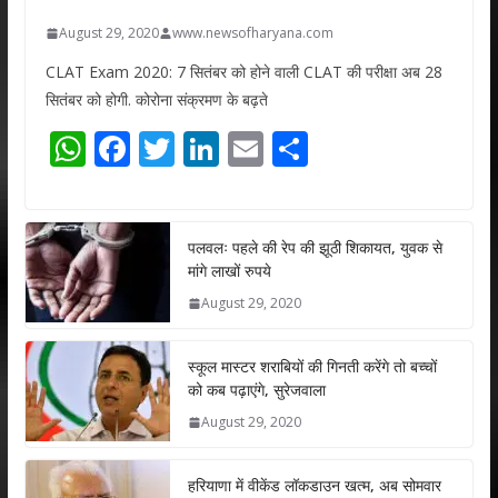
August 29, 2020
www.newsofharyana.com
CLAT Exam 2020: 7 सितंबर को होने वाली CLAT की परीक्षा अब 28
सितंबर को होगी. कोरोना संक्रमण के बढ़ते
W
F
T
Li
E
S
h
ac
w
n
m
h
at
e
itt
k
ai
ar
s
b
er
e
l
e
पलवलः पहले की रेप की झूठी शिकायत, युवक से
मांगे लाखों रुपये
A
o
dI
August 29, 2020
p
o
n
p
k
स्कूल मास्टर शराबियों की गिनती करेंगे तो बच्चों
को कब पढ़ाएंगे, सुरेजवाला
August 29, 2020
हरियाणा में वीकेंड लॉकडाउन खत्म, अब सोमवार