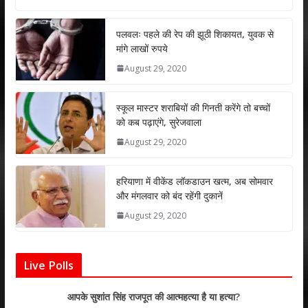
at
e
itt
k
ai
ar
s
b
er
e
l
e
पलवलः पहले की रेप की झूठी शिकायत, युवक से
मांगे लाखों रुपये
A
o
dI
August 29, 2020
p
o
n
p
k
स्कूल मास्टर शराबियों की गिनती करेंगे तो बच्चों
को कब पढ़ाएंगे, सुरेजवाला
August 29, 2020
हरियाणा में वीकेंड लॉकडाउन खत्म, अब सोमवार
और मंगलवार को बंद रहेंगी दुकानें
August 29, 2020
Live Polls
आपके सुशांत सिंह राजपूत की आत्महत्या है या हत्या?