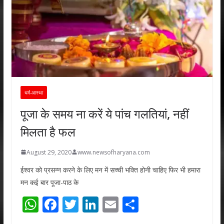
धर्म-आस्था
पूजा के समय ना करें ये पांच गलतियां, नहीं
मिलता है फल
August 29, 2020
www.newsofharyana.com
ईश्वर को प्रसन्न करने के लिए मन में सच्ची भक्ति होनी चाहिए फिर भी हमारा
मन कई बार पूजा-पाठ के
W
F
T
Li
E
S
h
ac
w
n
m
h