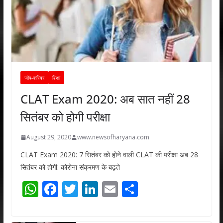
जॉब-करियर
शिक्षा
CLAT Exam 2020: अब सात नहीं 28
सितंबर को होगी परीक्षा
August 29, 2020
www.newsofharyana.com
CLAT Exam 2020: 7 सितंबर को होने वाली CLAT की परीक्षा अब 28
सितंबर को होगी. कोरोना संक्रमण के बढ़ते
W
F
T
Li
E
S
h
ac
w
n
m
h
at
e
itt
k
ai
ar