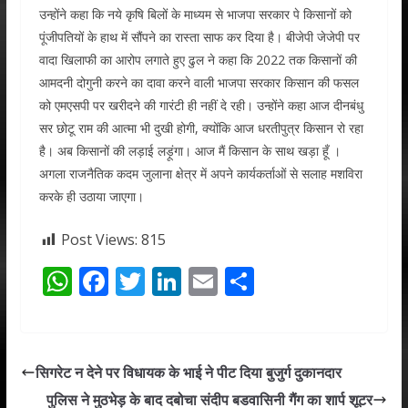
उन्होंने कहा कि नये कृषि बिलों के माध्यम से भाजपा सरकार पे किसानों को
पूंजीपतियों के हाथ में सौंपने का रास्ता साफ कर दिया है। बीजेपी जेजेपी पर
वादा खिलाफी का आरोप लगाते हुए ढुल ने कहा कि 2022 तक किसानों की
आमदनी दोगुनी करने का दावा करने वाली भाजपा सरकार किसान की फसल
को एमएसपी पर खरीदने की गारंटी ही नहीं दे रही। उन्होंने कहा आज दीनबंधु
सर छोटू राम की आत्मा भी दुखी होगी, क्योंकि आज धरतीपुत्र किसान रो रहा
है। अब किसानों की लड़ाई लड़ूंगा। आज मैं किसान के साथ खड़ा हूँ ।
अगला राजनैतिक कदम जुलाना क्षेत्र में अपने कार्यकर्ताओं से सलाह मशविरा
करके ही उठाया जाएगा।
Post Views:
815
W
F
T
Li
E
S
h
ac
w
n
m
h
at
e
itt
k
ai
ar
s
b
er
e
l
e
सिगरेट न देने पर विधायक के भाई ने पीट दिया बुजुर्ग दुकानदार
A
o
dI
पुलिस ने मुठभेड़ के बाद दबोचा संदीप बडवासिनी गैंग का शार्प शूटर