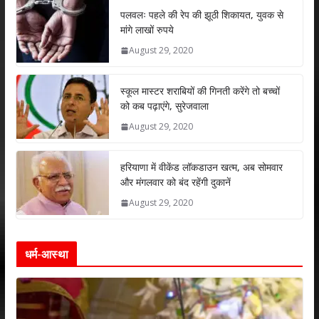
s
b
er
e
l
e
पलवलः पहले की रेप की झूठी शिकायत, युवक से
मांगे लाखों रुपये
A
o
dI
August 29, 2020
p
o
n
p
k
स्कूल मास्टर शराबियों की गिनती करेंगे तो बच्चों
को कब पढ़ाएंगे, सुरेजवाला
August 29, 2020
हरियाणा में वीकेंड लॉकडाउन खत्म, अब सोमवार
और मंगलवार को बंद रहेंगी दुकानें
August 29, 2020
धर्म-आस्था