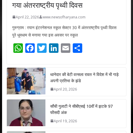
गया अंतरराष्ट्रीय पृथ्वी दिवस
April 22, 2026
www.newsofharyana.com
गुरुग्राम : रयान इंटरनेशनल स्कूल सेक्टर 30 में अंतरराष्ट्रीय पृथ्वी दिवस
पूरे धूमधाम से मनाया गया इस अवसर पर स्कूल
W
F
T
Li
E
S
h
ac
w
n
m
h
at
e
itt
k
ai
ar
s
b
er
e
l
e
थानेदार की बेटी वत्सला रावत ने विदेश में भी गाड़े
अपनी प्रतिभा के झंडे
A
o
dI
April 20, 2026
p
o
n
p
k
साँची गुलाटी ने सीबीएसई 10वीं में झटके 97
फीसदी अंक
April 19, 2026