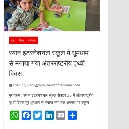
देश
शिक्षा
हरियाणा
रयान इंटरनेशनल स्कूल में धूमधाम
से मनाया गया अंतरराष्ट्रीय पृथ्वी
दिवस
April 22, 2026
www.newsofharyana.com
गुरुग्राम : रयान इंटरनेशनल स्कूल सेक्टर 30 में अंतरराष्ट्रीय
पृथ्वी दिवस पूरे धूमधाम से मनाया गया इस अवसर पर स्कूल
W
F
T
Li
E
S
h
ac
w
n
m
h