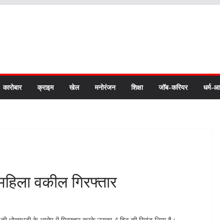
कारोबार
क्राइम
खेल
मनोरंजन
शिक्षा
जॉब-करियर
धर्म-आ
ं महिला वकील गिरफ्तार
ी धोखाधड़ी के आरोप में गिरफ्तार करके उसका 4 दिन की रिमांड लिया है।