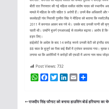
बीती रात गिरफ्तार की गई महिला वकील संतोष यादव को स्थानीय अद
मामले में महिला के पति सहित 9 अरोपी हैं। उनमें बैंक अधिकारी और 
कलवेहड़ी गांव निवासी गुरमीत सिंह ने मीडिया को बताया कि स्काॅटलै
2011 में करनाल आकर बस गये थे। उसके बाद उनकी पत्नी की मृत्
रहती थी। उन्होंने बुजर्ग एनआरआई से तालमेल बढ़ाया। आरोप है कि 
हड़प लिए।
हाईकोर्ट के आदेश के बाद 14 करोड़ रूपये उनकी बेटी को इंग्लैंड 
88 साल के बुजुर्ग का पैसा कई बैंकों में ट्रांफर करवाया गया। मृ
लगाया था कि आरोपियों ने करोड़ों की एफडी में अपना नाम साथ जोड़
Post Views:
732
W
F
T
Li
E
S
h
ac
w
n
m
h
at
e
itt
k
ai
ar
s
b
er
e
l
e
राजदीप सिंह फौगाट को बनाया हाउसिंग बोर्ड हरियाणा का चे
A
o
dI