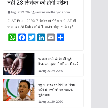
नहीं 28 सितंबर को होगी परीक्षा
August 29, 2020
www.newsofharyana.com
CLAT Exam 2020: 7 सितंबर को होने वाली CLAT की
परीक्षा अब 28 सितंबर को होगी. कोरोना संक्रमण के बढ़ते
W
F
T
Li
E
S
h
ac
w
n
m
h
at
e
itt
k
ai
ar
s
b
er
e
l
e
पलवलः पहले की रेप की झूठी
शिकायत, युवक से मांगे लाखों रुपये
A
o
dI
August 29, 2020
p
o
n
p
k
स्कूल मास्टर शराबियों की गिनती
करेंगे तो बच्चों को कब पढ़ाएंगे,
सुरेजवाला
August 29, 2020