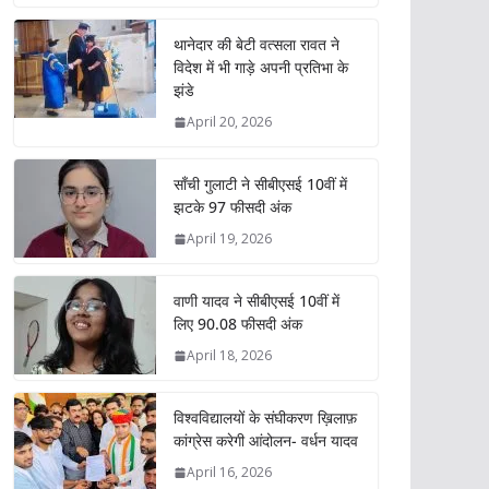
at
e
itt
k
ai
ar
s
b
er
e
l
e
थानेदार की बेटी वत्सला रावत ने
विदेश में भी गाड़े अपनी प्रतिभा के
A
o
dI
झंडे
p
o
n
April 20, 2026
p
k
साँची गुलाटी ने सीबीएसई 10वीं में
झटके 97 फीसदी अंक
April 19, 2026
वाणी यादव ने सीबीएसई 10वीं में
लिए 90.08 फीसदी अंक
April 18, 2026
विश्वविद्यालयों के संघीकरण ख़िलाफ़
कांग्रेस करेगी आंदोलन- वर्धन यादव
April 16, 2026