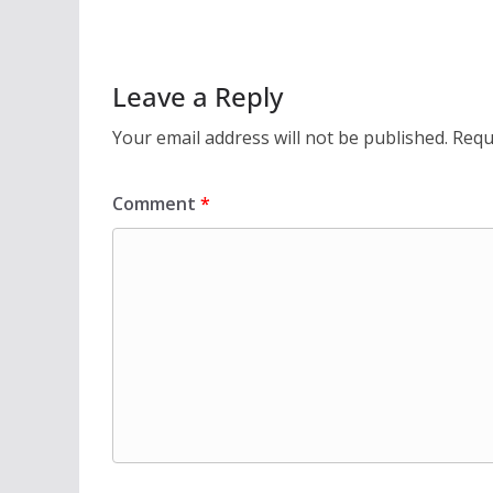
p
o
n
p
k
Leave a Reply
Your email address will not be published.
Requ
Comment
*