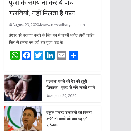
पूजा के समय ना करें ये पांच
गलतियां, नहीं मिलता है फल
August 29, 2020
www.newsofharyana.com
ईश्वर को प्रसन्न करने के लिए मन में सच्ची भक्ति होनी चाहिए
फिर भी हमारा मन कई बार पूजा-पाठ के
W
F
T
Li
E
S
h
ac
w
n
m
h
at
e
itt
k
ai
ar
s
b
er
e
l
e
पलवलः पहले की रेप की झूठी
शिकायत, युवक से मांगे लाखों रुपये
A
o
dI
August 29, 2020
p
o
n
p
k
स्कूल मास्टर शराबियों की गिनती
करेंगे तो बच्चों को कब पढ़ाएंगे,
सुरेजवाला