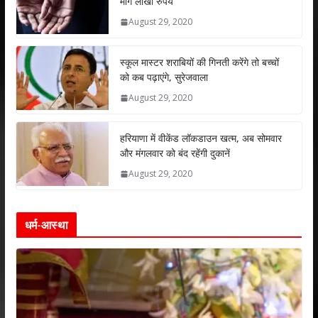
मांगे लाखों रुपये
A
o
dI
August 29, 2020
p
o
n
p
k
स्कूल मास्टर शराबियों की गिनती करेंगे तो बच्चों
को कब पढ़ाएंगे, सुरेजवाला
August 29, 2020
हरियाणा में वीकेंड लॉकडाउन खत्म, अब सोमवार
और मंगलवार को बंद रहेंगी दुकानें
August 29, 2020
धर्म-आस्था