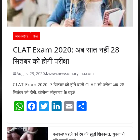
जॉब-करियर
शिक्षा
CLAT Exam 2020: अब सात नहीं 28
सितंबर को होगी परीक्षा
August 29, 2020
www.newsofharyana.com
CLAT Exam 2020: 7 सितंबर को होने वाली CLAT की परीक्षा अब 28
सितंबर को होगी. कोरोना संक्रमण के बढ़ते
W
F
T
Li
E
S
h
ac
w
n
m
h
at
e
itt
k
ai
ar
s
b
er
e
l
e
पलवलः पहले की रेप की झूठी शिकायत, युवक से