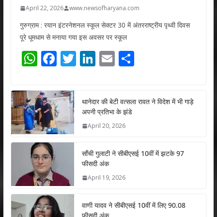
April 22, 2026
www.newsofharyana.com
गुरुग्राम : रयान इंटरनेशनल स्कूल सेक्टर 30 में अंतरराष्ट्रीय पृथ्वी दिवस
पूरे धूमधाम से मनाया गया इस अवसर पर स्कूल
W
F
T
Li
E
S
h
ac
w
n
m
h
at
e
itt
k
ai
ar
s
b
er
e
l
e
थानेदार की बेटी वत्सला रावत ने विदेश में भी गाड़े
अपनी प्रतिभा के झंडे
A
o
dI
April 20, 2026
p
o
n
p
k
साँची गुलाटी ने सीबीएसई 10वीं में झटके 97
फीसदी अंक
April 19, 2026
वाणी यादव ने सीबीएसई 10वीं में लिए 90.08
फीसदी अंक