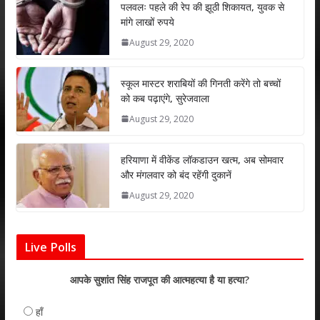
s
b
er
e
l
e
पलवलः पहले की रेप की झूठी शिकायत, युवक से
मांगे लाखों रुपये
A
o
dI
August 29, 2020
p
o
n
p
k
स्कूल मास्टर शराबियों की गिनती करेंगे तो बच्चों
को कब पढ़ाएंगे, सुरेजवाला
August 29, 2020
हरियाणा में वीकेंड लॉकडाउन खत्म, अब सोमवार
और मंगलवार को बंद रहेंगी दुकानें
August 29, 2020
Live Polls
आपके सुशांत सिंह राजपूत की आत्महत्या है या हत्या?
हाँ