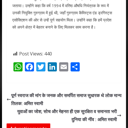
जताया। उन्होंने कहा कि वर्ष 1994 में वरिष्ठ औषधि नियंत्रक के रूप में
उनकी नियुक्ति गुरुग्राम में हुई थी, जहाँ गुरुग्राम कैमिस्ट्स एंड ड्रगिस्ट्स
एसोसिएशन की ओर से उन्हें पूर्ण सहयोग मिला। उन्होंने कहा कि हमें प्रदेश
को अपने क्षेत्र में बेहतर बनाने के लिए मिलकर काम करना है।
Post Views:
440
W
F
T
Li
E
S
h
ac
w
n
m
h
at
e
itt
k
ai
ar
s
b
er
e
l
e
पूर्ण स्वराज की मांग के जनक और समर्पित समाज सुधारक थे लोक मान्य
A
o
dI
तिलक: अमित स्वामी
p
o
n
युवाओं का जोश, सोच और मेहनत ही एक सुरक्षित व समानता भरी
p
k
दुनिया की नींव : अमित स्वामी