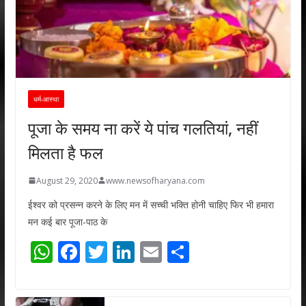
धर्म-आस्था
पूजा के समय ना करें ये पांच गलतियां, नहीं
मिलता है फल
August 29, 2020
www.newsofharyana.com
ईश्वर को प्रसन्न करने के लिए मन में सच्ची भक्ति होनी चाहिए फिर भी हमारा
मन कई बार पूजा-पाठ के
W
F
T
Li
E
S
h
ac
w
n
m
h
at
e
itt
k
ai
ar