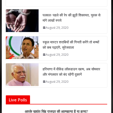
h
ac
w
n
m
h
at
e
itt
k
ai
ar
s
b
er
e
l
e
पलवलः पहले की रेप की झूठी शिकायत, युवक से
मांगे लाखों रुपये
A
o
dI
August 29, 2020
p
o
n
p
k
स्कूल मास्टर शराबियों की गिनती करेंगे तो बच्चों
को कब पढ़ाएंगे, सुरेजवाला
August 29, 2020
हरियाणा में वीकेंड लॉकडाउन खत्म, अब सोमवार
और मंगलवार को बंद रहेंगी दुकानें
August 29, 2020
Live Polls
आपके सुशांत सिंह राजपूत की आत्महत्या है या हत्या?