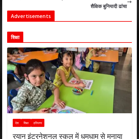
p
k
शैक्षिक बुनियादी ढांचा
Advertisements
शिक्षा
देश
शिक्षा
हरियाणा
रयान इंटरनेशनल स्कूल में धूमधाम से मनाया