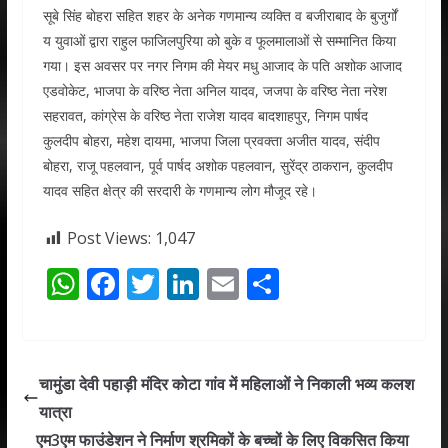
सूबे सिंह बोहरा सहित शहर के अनेक गणमान्य व्यक्ति व बजीराबाद के बुजुर्गों
य युवाओं द्वारा राहुल फाजिलपुरिया को बुके व फूलमालाओं से सम्मानित किया
गया। इस अवसर पर नगर निगम की मेयर मधु आजाद के पति अशोक आजाद
एडवोकेट, भाजपा के वरिष्ठ नेता अनिल यादव, जजपा के वरिष्ठ नेता नरेश
सहरावत, कांग्रेस के वरिष्ठ नेता राजेश यादव बादशाहपुर, निगम पार्षद
कुलदीप बोहरा, महेश दायमा, भाजपा जिला प्रवक्ता अजीत यादव, संदीप
बोहरा, राजू पहलवान, पूर्व पार्षद अशोक पहलवान, सुरेंद्र ठाकरान, कुलदीप
यादव सहित क्षेत्र की सरदारी के गणमान्य लोग मौजूद रहे।
Post Views:
1,047
W
F
T
Li
E
S
h
ac
w
n
m
h
at
e
itt
k
ai
ar
s
b
er
e
l
e
चामुंडा देवी पहाड़ी मंदिर कोटा गांव में महिलाओं ने निकाली भव्य कलश
A
o
dI
यात्रा
p
o
n
एम3एम फाउंडेशन ने निर्माण श्रमिकों के बच्चों के लिए विकसित किया