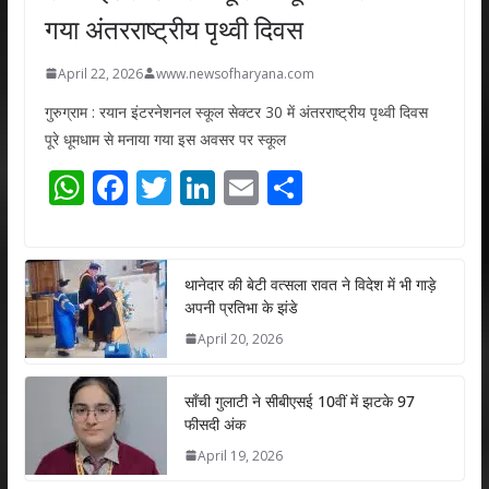
गया अंतरराष्ट्रीय पृथ्वी दिवस
April 22, 2026
www.newsofharyana.com
गुरुग्राम : रयान इंटरनेशनल स्कूल सेक्टर 30 में अंतरराष्ट्रीय पृथ्वी दिवस
पूरे धूमधाम से मनाया गया इस अवसर पर स्कूल
W
F
T
Li
E
S
h
ac
w
n
m
h
at
e
itt
k
ai
ar
s
b
er
e
l
e
थानेदार की बेटी वत्सला रावत ने विदेश में भी गाड़े
अपनी प्रतिभा के झंडे
A
o
dI
April 20, 2026
p
o
n
p
k
साँची गुलाटी ने सीबीएसई 10वीं में झटके 97
फीसदी अंक
April 19, 2026