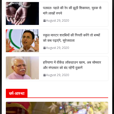
at
e
itt
k
ai
ar
s
b
er
e
l
e
पलवलः पहले की रेप की झूठी शिकायत, युवक से
मांगे लाखों रुपये
A
o
dI
August 29, 2020
p
o
n
p
k
स्कूल मास्टर शराबियों की गिनती करेंगे तो बच्चों
को कब पढ़ाएंगे, सुरेजवाला
August 29, 2020
हरियाणा में वीकेंड लॉकडाउन खत्म, अब सोमवार
और मंगलवार को बंद रहेंगी दुकानें
August 29, 2020
धर्म-आस्था