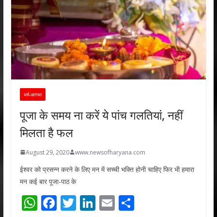
धर्म-आस्था
पूजा के समय ना करें ये पांच गलतियां, नहीं
मिलता है फल
August 29, 2020
www.newsofharyana.com
ईश्वर को प्रसन्न करने के लिए मन में सच्ची भक्ति होनी चाहिए फिर भी हमारा
मन कई बार पूजा-पाठ के
W
F
T
Li
E
S