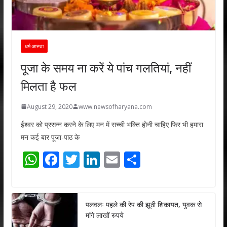
धर्म-आस्था
पूजा के समय ना करें ये पांच गलतियां, नहीं
मिलता है फल
August 29, 2020
www.newsofharyana.com
ईश्वर को प्रसन्न करने के लिए मन में सच्ची भक्ति होनी चाहिए फिर भी हमारा
मन कई बार पूजा-पाठ के
W
F
T
Li
E
S
h
ac
w
n
m
h
at
e
itt
k
ai
ar
s
b
er
e
l
e
पलवलः पहले की रेप की झूठी शिकायत, युवक से
मांगे लाखों रुपये
A
o
dI