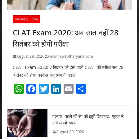
जॉब-करियर
शिक्षा
CLAT Exam 2020: अब सात नहीं 28
सितंबर को होगी परीक्षा
August 29, 2020
www.newsofharyana.com
CLAT Exam 2020: 7 सितंबर को होने वाली CLAT की परीक्षा अब 28
सितंबर को होगी. कोरोना संक्रमण के बढ़ते
W
F
T
Li
E
S
h
ac
w
n
m
h
at
e
itt
k
ai
ar
s
b
er
e
l
e
पलवलः पहले की रेप की झूठी शिकायत, युवक से
मांगे लाखों रुपये
A
o
dI
August 29, 2020
p
o
n