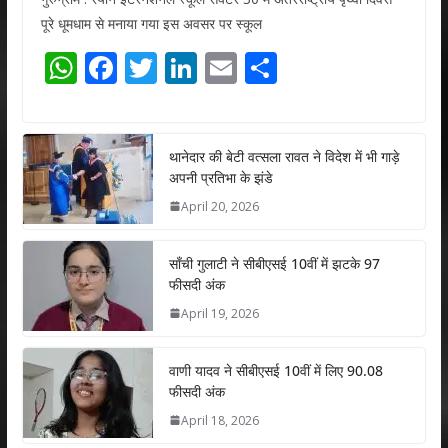
पूरे धूमधाम से मनाया गया इस अवसर पर स्कूल
W
F
T
Li
E
S
h
ac
w
n
m
h
at
e
itt
k
ai
ar
s
b
er
e
l
e
थानेदार की बेटी वत्सला रावत ने विदेश में भी गाड़े
अपनी प्रतिभा के झंडे
A
o
dI
April 20, 2026
p
o
n
p
k
साँची गुलाटी ने सीबीएसई 10वीं में झटके 97
फीसदी अंक
April 19, 2026
वाणी यादव ने सीबीएसई 10वीं में लिए 90.08
फीसदी अंक
April 18, 2026