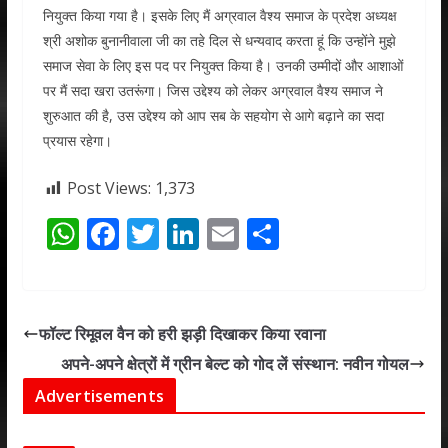
नियुक्त किया गया है। इसके लिए मैं अग्रवाल वैश्य समाज के प्रदेश अध्यक्ष
श्री अशोक बुनानीवाला जी का तहे दिल से धन्यवाद करता हूं कि उन्होंने मुझे
समाज सेवा के लिए इस पद पर नियुक्त किया है। उनकी उम्मीदों और आशाओं
पर मैं सदा खरा उतरूंगा। जिस उद्देश्य को लेकर अग्रवाल वैश्य समाज ने
शुरुआत की है, उस उद्देश्य को आप सब के सहयोग से आगे बढ़ाने का सदा
प्रयास रहेगा।
Post Views:
1,373
W
F
T
Li
E
S
h
ac
w
n
m
h
at
e
itt
k
ai
ar
s
b
er
e
l
e
फॉल्ट रिमूवल वैन को हरी झड़ी दिखाकर किया रवाना
A
o
dI
अपने-अपने क्षेत्रों में ग्रीन बेल्ट को गोद लें संस्थान: नवीन गोयल
p
o
n
Advertisements
p
k