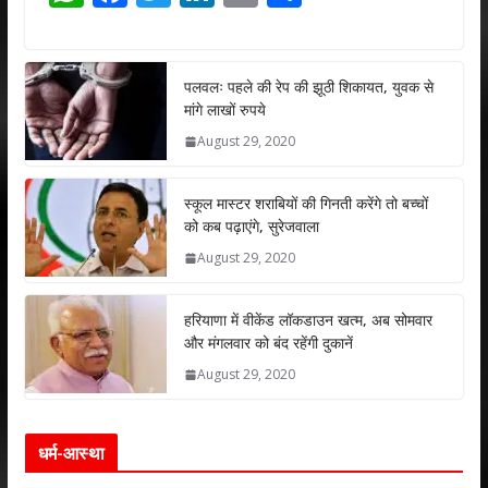
h
ac
w
n
m
h
at
e
itt
k
ai
ar
s
b
er
e
l
e
पलवलः पहले की रेप की झूठी शिकायत, युवक से
मांगे लाखों रुपये
A
o
dI
August 29, 2020
p
o
n
p
k
स्कूल मास्टर शराबियों की गिनती करेंगे तो बच्चों
को कब पढ़ाएंगे, सुरेजवाला
August 29, 2020
हरियाणा में वीकेंड लॉकडाउन खत्म, अब सोमवार
और मंगलवार को बंद रहेंगी दुकानें
August 29, 2020
धर्म-आस्था