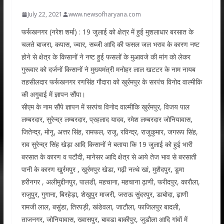
July 22, 2021
www.newsofharyana.com
फर्रूखनगर (नरेश शर्मा) : 19 जुलाई को क्षेत्र में हुई मुशलाधार बरसात के
चलते बाजरा, कपास, ज्वार, सब्जी आदि की फसल जल भराव के कारण नष्ट
होने से क्षेत्र के किसानों ने नष्ट हुई फसलों के मुआवजे की मांग को लेकर
गुरूवार को दर्जनों किसानों ने मुख्यमंत्री मनोहर लाल खटटर के नाम नायब
तहसीलदार फर्रूखनगर रणसिंह गौदारा को खुर्रमपुर के सरपंच विनोद वाल्मीकि
की अगुवाई में ज्ञापन सौंपा।
सीएम के नाम सौंपे ज्ञापन में सरपंच विनोद वाल्मीकि खुर्रमपुर, विजय पाल
लम्बरदार, सुरेन्द्र लम्बरदार, प्रहलाद यादव, रमेश लम्बरदार जोनियावास,
जितेन्द्र, मोनू, अत्तर सिंह, रामफल, राजू, रविन्द्र, राजुकुमार, जगरूप सिंह,
राव सुरेन्द्र सिंह खेड़ा आदि किसानों ने बताया कि 19 जुलाई को हुई भारी
बरसात के कारण व पटौदी, मानेसर आदि क्षेत्र से आये तेज भाव से बरसाती
पानी के कारण खुर्रमपुर , खुर्रमपुर खेडा, गढ़ी नत्थे खां, मुशैदपुर, डूमा
हरीनगर , अलीमुद्दीनपुर, पालडी, महचाना, महचाना ढ़ाणी, फरीदपुर, कारौला,
राजुपुर, गुगाना, बिरहेड़ा, शेखुपुर माजरी, जराऊ सुंदरपुर, डाबोदा, ढ़ाणी
रामजी लाल, बसुंडा, तिरपड़ी, खंडेवला, जाटौला, फाजिलपुर बादली,
ताजनगर, जोनियावास, ख्वासपुर, बावडा बाकीपुर, जुडौला आदि गांवों में