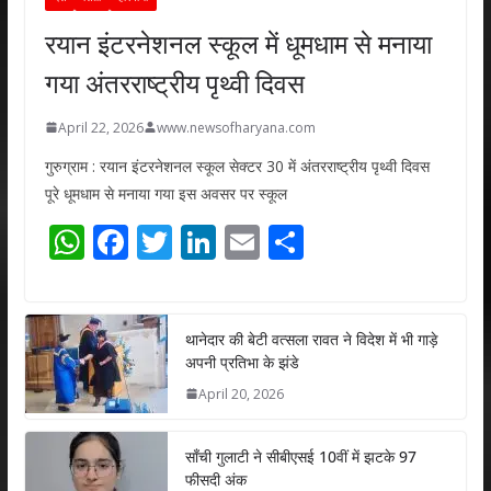
रयान इंटरनेशनल स्कूल में धूमधाम से मनाया
गया अंतरराष्ट्रीय पृथ्वी दिवस
April 22, 2026
www.newsofharyana.com
गुरुग्राम : रयान इंटरनेशनल स्कूल सेक्टर 30 में अंतरराष्ट्रीय पृथ्वी दिवस
पूरे धूमधाम से मनाया गया इस अवसर पर स्कूल
W
F
T
Li
E
S
h
ac
w
n
m
h
at
e
itt
k
ai
ar
s
b
er
e
l
e
थानेदार की बेटी वत्सला रावत ने विदेश में भी गाड़े
अपनी प्रतिभा के झंडे
A
o
dI
April 20, 2026
p
o
n
p
k
साँची गुलाटी ने सीबीएसई 10वीं में झटके 97
फीसदी अंक