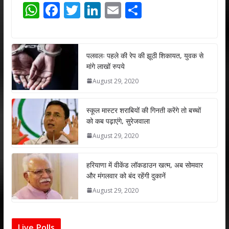
W
F
T
Li
E
S
h
ac
w
n
m
h
at
e
itt
k
ai
ar
s
b
er
e
l
e
पलवलः पहले की रेप की झूठी शिकायत, युवक से
मांगे लाखों रुपये
A
o
dI
August 29, 2020
p
o
n
p
k
स्कूल मास्टर शराबियों की गिनती करेंगे तो बच्चों
को कब पढ़ाएंगे, सुरेजवाला
August 29, 2020
हरियाणा में वीकेंड लॉकडाउन खत्म, अब सोमवार
और मंगलवार को बंद रहेंगी दुकानें
August 29, 2020
Live Polls