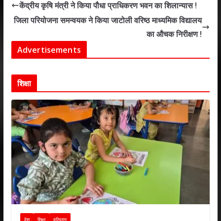
s
b
er
e
l
e
केंद्रीय कृषि मंत्री ने किया पौधा प्राधिकरण भवन का शिलान्यास !
A
o
dI
जिला परियोजना समन्वयक ने किया जाटोली वरिष्ठ माध्यमिक विद्यालय
p
o
n
का औचक निरीक्षण !
p
k
Advertisements
शिक्षा
देश
शिक्षा
हरियाणा