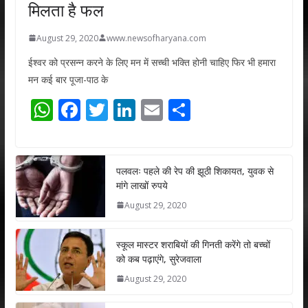
मिलता है फल
August 29, 2020
www.newsofharyana.com
ईश्वर को प्रसन्न करने के लिए मन में सच्ची भक्ति होनी चाहिए फिर भी हमारा
मन कई बार पूजा-पाठ के
W
F
T
Li
E
S
h
ac
w
n
m
h
at
e
itt
k
ai
ar
s
b
er
e
l
e
पलवलः पहले की रेप की झूठी शिकायत, युवक से
मांगे लाखों रुपये
A
o
dI
August 29, 2020
p
o
n
p
k
स्कूल मास्टर शराबियों की गिनती करेंगे तो बच्चों
को कब पढ़ाएंगे, सुरेजवाला
August 29, 2020