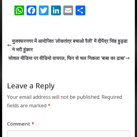
W
F
T
Li
E
S
h
ac
w
n
m
h
at
e
itt
k
ai
ar
s
b
er
e
l
e
मुजफ्फरनगर में आयोजित ‘लोकतंत्र बचाओ रैली’ में दीपेंद्र सिंह हुड्डा
A
o
dI
ने भरी हुंकार
p
o
n
सोशल मीडिया पर वीडियो वायरल, फिर से चल निकला ‘बाबा का ढाबा’
p
k
Leave a Reply
Your email address will not be published.
Required
fields are marked
*
Comment
*