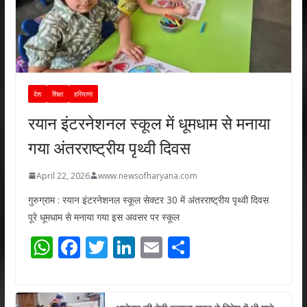
देश
शिक्षा
हरियाणा
रयान इंटरनेशनल स्कूल में धूमधाम से मनाया
गया अंतरराष्ट्रीय पृथ्वी दिवस
April 22, 2026
www.newsofharyana.com
गुरुग्राम : रयान इंटरनेशनल स्कूल सेक्टर 30 में अंतरराष्ट्रीय पृथ्वी दिवस
पूरे धूमधाम से मनाया गया इस अवसर पर स्कूल
W
F
T
Li
E
S
h
ac
w
n
m
h
at
e
itt
k
ai
ar