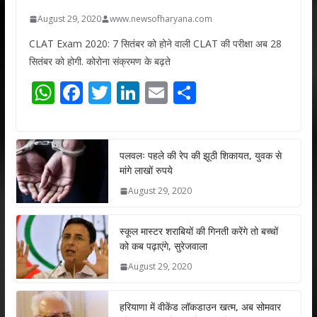
August 29, 2020
www.newsofharyana.com
CLAT Exam 2020: 7 सितंबर को होने वाली CLAT की परीक्षा अब 28
सितंबर को होगी. कोरोना संक्रमण के बढ़ते
W
F
T
Li
E
S
h
ac
w
n
m
h
at
e
itt
k
ai
ar
s
b
er
e
l
e
पलवलः पहले की रेप की झूठी शिकायत, युवक से
मांगे लाखों रुपये
A
o
dI
August 29, 2020
p
o
n
p
k
स्कूल मास्टर शराबियों की गिनती करेंगे तो बच्चों
को कब पढ़ाएंगे, सुरेजवाला
August 29, 2020
हरियाणा में वीकेंड लॉकडाउन खत्म, अब सोमवार