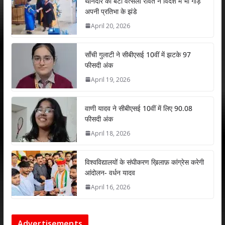
s
b
er
e
l
e
थानेदार की बेटी वत्सला रावत ने विदेश में भी गाड़े
अपनी प्रतिभा के झंडे
A
o
dI
April 20, 2026
p
o
n
p
k
साँची गुलाटी ने सीबीएसई 10वीं में झटके 97
फीसदी अंक
April 19, 2026
वाणी यादव ने सीबीएसई 10वीं में लिए 90.08
फीसदी अंक
April 18, 2026
विश्वविद्यालयों के संघीकरण ख़िलाफ़ कांग्रेस करेगी
आंदोलन- वर्धन यादव
April 16, 2026
Advertisements