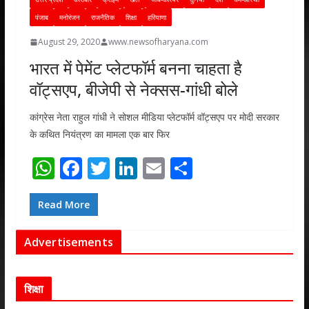
पंजाब
मनोरंजन
राजनैतिक
शिक्षा
हरियाणा
August 29, 2020
www.newsofharyana.com
भारत में पेमेंट प्लेटफॉर्म बनना चाहता है
वॉट्सएप, बीजेपी से नेक्सस-गांधी बोले
कांग्रेस नेता राहुल गांधी ने सोशल मीडिया प्लेटफॉर्म वॉट्सएप पर मोदी सरकार
के कथित नियंत्रण का मामला एक बार फिर
W
F
T
Li
E
S
h
ac
w
n
m
h
at
e
itt
k
ai
ar
Read More
s
b
er
e
l
e
Advertisements
A
o
dI
p
o
n
शिक्षा
p
k