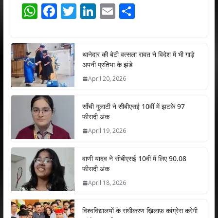
W
F
T
Li
E
S
h
ac
w
n
m
h
at
e
itt
k
ai
ar
s
b
er
e
l
e
थानेदार की बेटी वत्सला रावत ने विदेश में भी गाड़े
अपनी प्रतिभा के झंडे
A
o
dI
April 20, 2026
p
o
n
p
k
साँची गुलाटी ने सीबीएसई 10वीं में झटके 97
फीसदी अंक
April 19, 2026
वाणी यादव ने सीबीएसई 10वीं में लिए 90.08
फीसदी अंक
April 18, 2026
विश्वविद्यालयों के संघीकरण ख़िलाफ़ कांग्रेस करेगी