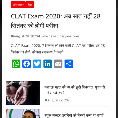
जॉब-करियर
शिक्षा
CLAT Exam 2020: अब सात नहीं 28
सितंबर को होगी परीक्षा
August 29, 2020
www.newsofharyana.com
CLAT Exam 2020: 7 सितंबर को होने वाली CLAT की परीक्षा अब 28
सितंबर को होगी. कोरोना संक्रमण के बढ़ते
W
F
T
Li
E
S
h
ac
w
n
m
h
at
e
itt
k
ai
ar
s
b
er
e
l
e
पलवलः पहले की रेप की झूठी शिकायत, युवक से
मांगे लाखों रुपये
A
o
dI
August 29, 2020
p
o
n
p
k
स्कूल मास्टर शराबियों की गिनती करेंगे तो बच्चों