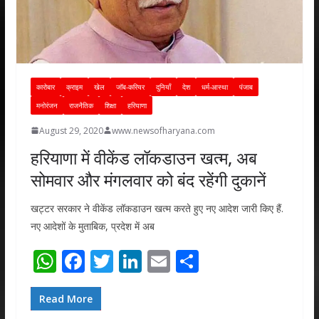
कारोबार
क्राइम
खेल
जॉब-करियर
दुनियाँ
देश
धर्म-आस्था
पंजाब
मनोरंजन
राजनैतिक
शिक्षा
हरियाणा
August 29, 2020
www.newsofharyana.com
हरियाणा में वीकेंड लॉकडाउन खत्म, अब
सोमवार और मंगलवार को बंद रहेंगी दुकानें
खट्टर सरकार ने वीकेंड लॉकडाउन खत्म करते हुए नए आदेश जारी किए हैं.
नए आदेशों के मुताबिक, प्रदेश में अब
W
F
T
Li
E
S
h
ac
w
n
m
h
at
e
itt
k
ai
ar
Read More