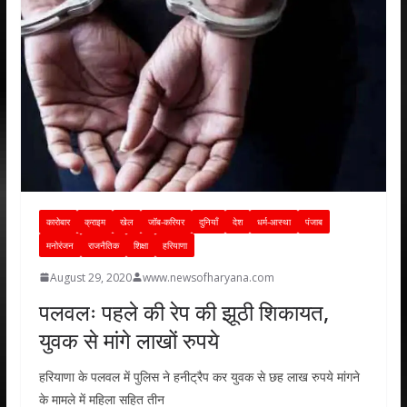
A
o
dI
p
o
n
p
k
कारोबार
क्राइम
खेल
जॉब-करियर
दुनियाँ
देश
धर्म-आस्था
पंजाब
मनोरंजन
राजनैतिक
शिक्षा
हरियाणा
August 29, 2020
www.newsofharyana.com
पलवलः पहले की रेप की झूठी शिकायत,
युवक से मांगे लाखों रुपये
हरियाणा के पलवल में पुलिस ने हनीट्रैप कर युवक से छह लाख रुपये मांगने
के मामले में महिला सहित तीन