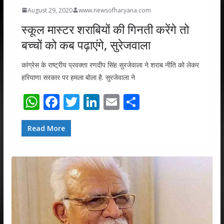
August 29, 2020
www.newsofharyana.com
स्कूल मास्टर शराबियों की गिनती करेंगे तो
बच्चों को कब पढ़ाएंगे, सुरेजवाला
कांग्रेस के राष्ट्रीय प्रवक्ता रणदीप सिंह सुरजेवाला ने शराब नीति को लेकर
हरियाणा सरकार पर हमला बोला है. सुरजेवाला ने
W
F
T
Li
E
S
h
ac
w
n
m
h
at
e
itt
k
ai
ar
Read More
s
b
er
e
l
e
A
o
dI
p
o
n
p
k