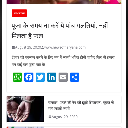
धर्म-आस्था
पूजा के समय ना करें ये पांच गलतियां, नहीं
मिलता है फल
August 29, 2020
www.newsofharyana.com
ईश्वर को प्रसन्न करने के लिए मन में सच्ची भक्ति होनी चाहिए फिर भी हमारा
मन कई बार पूजा-पाठ के
W
F
T
Li
E
S
h
ac
w
n
m
h
at
e
itt
k
ai
ar
s
b
er
e
l
e
पलवलः पहले की रेप की झूठी शिकायत, युवक से
मांगे लाखों रुपये
A
o
dI
August 29, 2020
p
o
n