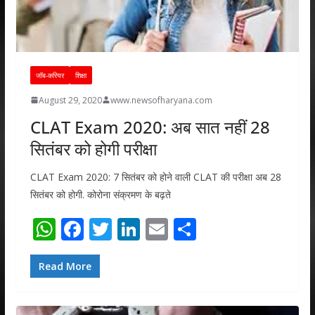
जॉब-करियर
शिक्षा
August 29, 2020
www.newsofharyana.com
CLAT Exam 2020: अब सात नहीं 28
सितंबर को होगी परीक्षा
CLAT Exam 2020: 7 सितंबर को होने वाली CLAT की परीक्षा अब 28
सितंबर को होगी. कोरोना संक्रमण के बढ़ते
W
F
T
Li
E
S
h
ac
w
n
m
h
at
e
itt
k
ai
ar
Read More
s
b
er
e
l
e