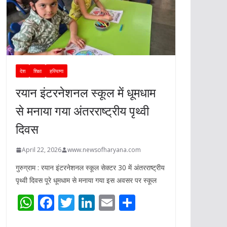
देश
शिक्षा
हरियाणा
रयान इंटरनेशनल स्कूल में धूमधाम
से मनाया गया अंतरराष्ट्रीय पृथ्वी
दिवस
April 22, 2026
www.newsofharyana.com
गुरुग्राम : रयान इंटरनेशनल स्कूल सेक्टर 30 में अंतरराष्ट्रीय
पृथ्वी दिवस पूरे धूमधाम से मनाया गया इस अवसर पर स्कूल
W
F
T
Li
E
S
h
ac
w
n
m
h