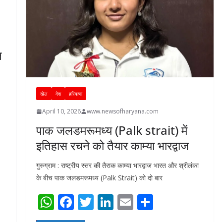
p
k
न
खेल
देश
हरियाणा
April 10, 2026
www.newsofharyana.com
पाक जलडमरूमध्य (Palk strait) में
इतिहास रचने को तैयार काम्या भारद्वाज
गुरुग्राम : राष्ट्रीय स्तर की तैराक काम्या भारद्वाज भारत और श्रीलंका
के बीच पाक जलडमरूमध्य (Palk Strait) को दो बार
W
F
T
Li
E
S
h
ac
w
n
m
h