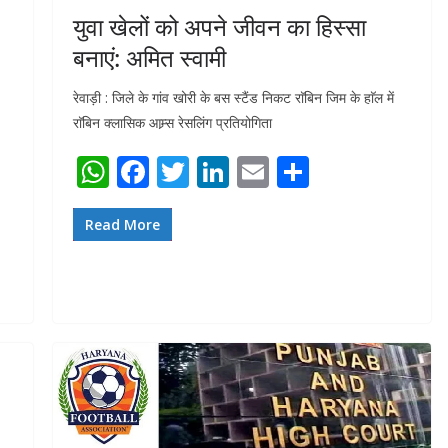
युवा खेलों को अपने जीवन का हिस्सा
बनाएं: अमित स्वामी
रेवाड़ी : जिले के गांव खोरी के बस स्टैंड निकट राॅबिन जिम के हाॅल में
राॅबिन क्लासिक आम्र्स रेसलिंग प्रतियोगिता
W
F
T
Li
E
S
h
ac
w
n
m
h
at
e
itt
k
ai
ar
Read More
s
b
er
e
l
e
A
o
dI
p
o
n
p
k