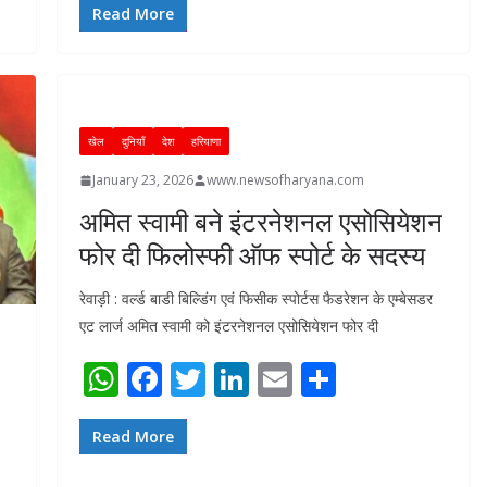
at
e
itt
k
ai
ar
Read More
s
b
er
e
l
e
A
o
dI
p
o
n
खेल
दुनियाँ
देश
हरियाणा
p
k
January 23, 2026
www.newsofharyana.com
अमित स्वामी बने इंटरनेशनल एसोसियेशन
फोर दी फिलोस्फी ऑफ स्पोर्ट के सदस्य
रेवाड़ी : वर्ल्ड बाडी बिल्डिंग एवं फिसीक स्पोर्टस फैडरेशन के एम्बेसडर
एट लार्ज अमित स्वामी को इंटरनेशनल एसोसियेशन फोर दी
W
F
T
Li
E
S
h
ac
w
n
m
h
at
e
itt
k
ai
ar
Read More
s
b
er
e
l
e