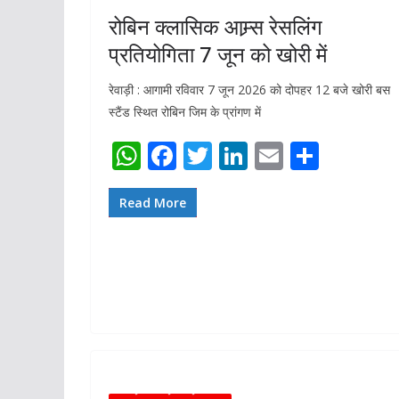
रोबिन क्लासिक आम्र्स रेसलिंग
प्रतियोगिता 7 जून को खोरी में
रेवाड़ी : आगामी रविवार 7 जून 2026 को दोपहर 12 बजे खोरी बस
स्टैंड स्थित रोबिन जिम के प्रांगण में
W
F
T
Li
E
S
h
ac
w
n
m
h
at
e
itt
k
ai
ar
Read More
s
b
er
e
l
e
A
o
dI
p
o
n
p
k