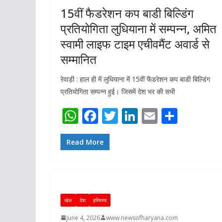
15वीं फैडरेशन कप बाडी बिल्डिंग
प्रतियोगिता लुधियाना में सम्पन्न, अमित
स्वामी लाइफ टाइम एचीवमैंट अवार्ड से
सम्मानित
रेवाड़ी : हाल ही में लुधियाना में 15वीं फैडरेशन कप बाडी बिल्डिंग
प्रतियोगिता सम्पन्न हुई। जिसमें देश भर की सभी
W
F
T
Li
E
S
h
ac
w
n
m
h
at
e
itt
k
ai
ar
Read More
s
b
er
e
l
e
A
o
dI
p
o
n
खेल
देश
हरियाणा
p
k
June 4, 2026
www.newsofharyana.com