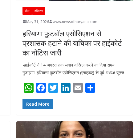
खेल
हरियाणा
May 31, 2026
www.newsofharyana.com
हरियाणा फुटबॉल एसोसिएशन से
प्रशासक हटाने की याचिका पर हाईकोर्ट
का नोटिस जारी
-हाईकोर्ट ने 14 अगस्त तक जवाब दाखिल करने का दिया समय
गुरुग्राम: हरियाणा फुटबॉल एसोसिएशन (एचएफए) के पूर्व अध्यक्ष सूरज
W
F
T
Li
E
S
h
ac
w
n
m
h
at
e
itt
k
ai
ar
Read More
s
b
er
e
l
e
A
o
dI
p
o
n