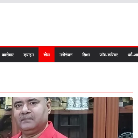
कारोबार
क्राइम
खेल
मनोरंजन
शिक्षा
जॉब-करियर
धर्म-आ