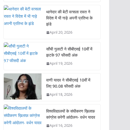
at
e
itt
k
ai
ar
s
b
er
e
l
e
थानेदार की बेटी वत्सला रावत ने
विदेश में भी गाड़े अपनी प्रतिभा के
A
o
dI
झंडे
p
o
n
April 20, 2026
p
k
साँची गुलाटी ने सीबीएसई 10वीं में
झटके 97 फीसदी अंक
April 19, 2026
वाणी यादव ने सीबीएसई 10वीं में
लिए 90.08 फीसदी अंक
April 18, 2026
विश्वविद्यालयों के संघीकरण ख़िलाफ़
कांग्रेस करेगी आंदोलन- वर्धन यादव
April 16, 2026