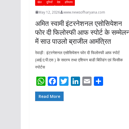
खेल
दुनियाँ
देश
हरियाणा
May 12, 2026
www.newsofharyana.com
अमित स्वामी इंटरनेशनल एसोसियेशन
फोर दी फिलोस्फी आफ स्पोर्ट के सम्मेल
में साउ पाउलो ब्राजील आमंत्रित
रेवाड़ी : इंटरनेशनल एसोसियेशन फोर दी फिलोस्फी आफ स्पोर्ट
(आई.ए.पी.एस ) के सदस्य तथा एशियन बाडी बिल्डिंग एवं फिसीक
स्पोर्टस
W
F
T
Li
E
S
h
ac
w
n
m
h
at
e
itt
k
ai
ar
Read More
s
b
er
e
l
e
A
o
dI
p
o
n