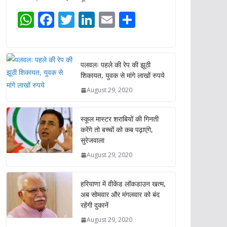
W
F
T
Li
E
S
h
ac
w
n
m
h
at
e
itt
k
ai
ar
s
b
er
e
l
e
पलवलः पहले की रेप की झूठी
शिकायत, युवक से मांगे लाखों रुपये
A
o
dI
August 29, 2020
p
o
n
p
k
स्कूल मास्टर शराबियों की गिनती
करेंगे तो बच्चों को कब पढ़ाएंगे,
सुरेजवाला
August 29, 2020
हरियाणा में वीकेंड लॉकडाउन खत्म,
अब सोमवार और मंगलवार को बंद
रहेंगी दुकानें
August 29, 2020