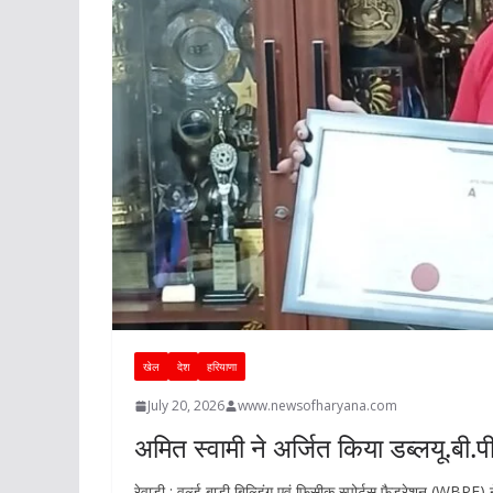
खेल
देश
हरियाणा
July 20, 2026
www.newsofharyana.com
अमित स्वामी ने अर्जित किया डब्लयू.बी.
रेवाड़ी : वर्ल्ड बाडी बिल्डिंग एवं फिसीक स्पोर्टस फैडरेशन (WBPF)