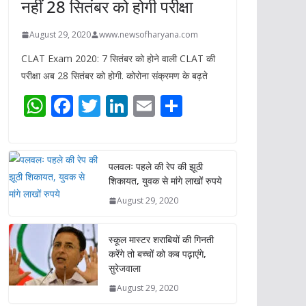
नहीं 28 सितंबर को होगी परीक्षा
August 29, 2020
www.newsofharyana.com
CLAT Exam 2020: 7 सितंबर को होने वाली CLAT की
परीक्षा अब 28 सितंबर को होगी. कोरोना संक्रमण के बढ़ते
W
F
T
Li
E
S
h
ac
w
n
m
h
at
e
itt
k
ai
ar
s
b
er
e
l
e
पलवलः पहले की रेप की झूठी
शिकायत, युवक से मांगे लाखों रुपये
A
o
dI
August 29, 2020
p
o
n
p
k
स्कूल मास्टर शराबियों की गिनती
करेंगे तो बच्चों को कब पढ़ाएंगे,
सुरेजवाला
August 29, 2020