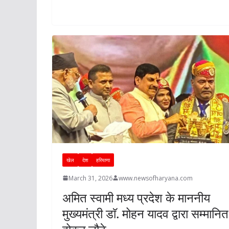
p
k
खेल
देश
हरियाणा
March 31, 2026
www.newsofharyana.com
अमित स्वामी मध्य प्रदेश के माननीय
मुख्यमंत्री डाॅ. मोहन यादव द्वारा सम्मानित