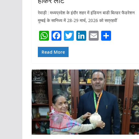
होकर लौटे
रेवाड़ी : मध्यप्रदेश के इंदौर शहर में इंडियन बाडी बिल्डर फैडरेशन
मुम्बई के सानिध्य में 28-29 मार्च, 2026 को सत्रहवीं
W
F
T
Li
E
S
h
ac
w
n
m
h
at
e
itt
k
ai
ar
Read More
s
b
er
e
l
e
A
o
dI
p
o
n
p
k