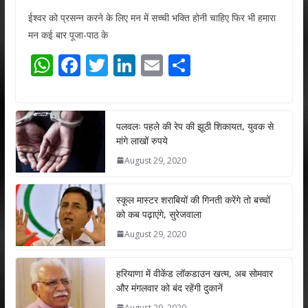
ईश्वर को प्रसन्न करने के लिए मन में सच्ची भक्ति होनी चाहिए फिर भी हमारा
मन कई बार पूजा-पाठ के
W
F
T
Li
E
S
h
ac
w
n
m
h
at
e
itt
k
ai
ar
s
b
er
e
l
e
पलवलः पहले की रेप की झूठी शिकायत, युवक से
मांगे लाखों रुपये
A
o
dI
August 29, 2020
p
o
n
p
k
स्कूल मास्टर शराबियों की गिनती करेंगे तो बच्चों
को कब पढ़ाएंगे, सुरेजवाला
August 29, 2020
हरियाणा में वीकेंड लॉकडाउन खत्म, अब सोमवार
और मंगलवार को बंद रहेंगी दुकानें
August 29, 2020