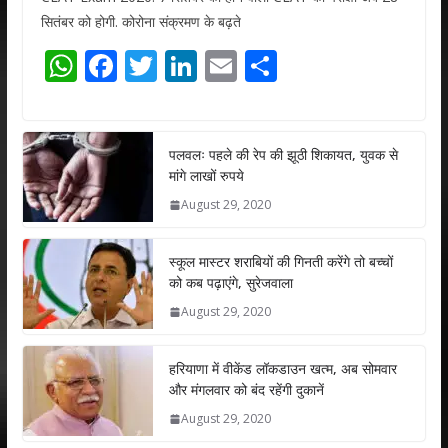
सितंबर को होगी. कोरोना संक्रमण के बढ़ते
W
F
T
Li
E
S
h
ac
w
n
m
h
at
e
itt
k
ai
ar
s
b
er
e
l
e
पलवलः पहले की रेप की झूठी शिकायत, युवक से
मांगे लाखों रुपये
A
o
dI
August 29, 2020
p
o
n
p
k
स्कूल मास्टर शराबियों की गिनती करेंगे तो बच्चों
को कब पढ़ाएंगे, सुरेजवाला
August 29, 2020
हरियाणा में वीकेंड लॉकडाउन खत्म, अब सोमवार
और मंगलवार को बंद रहेंगी दुकानें
August 29, 2020