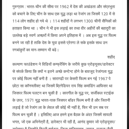
गुरुग्राम : भारत-चीन की सीमा पर 1962 में देश की अखंडता और संप्रभुता
को बचाने के लिए चीन के साथ एक युद्ध लड़ा था रेजांग ला जिसमें 120 में से
114 लोग शहीद हो गये थे । 114 शहीदों ने लगभग 1300 चीनी सैनिकों को
हताहत किया था । चीन ने भी इस लड़ाई का तथा वीर अहीरों की बहादुरी का
उल्लेख बड़े स्वर्ण अच्छरों में किया अपने इतिहास में । अब इस युद्ध पर फिल्म
बनने जा रही है ताकि देश के युवा इससे प्रेरणा ले सके इसके साथ उन
रणबांकुरों का मान-सम्मान भी बढे।
शहीद
कल्याण फाउंडेशन ने विडियों कन्फ्रेंसिंग के जरीये कुछ प्रोड्यूसर/डारेक्टर
से संपर्क किया कि क्यों न इतने अच्छे कन्टेन्ट होने के बावजूद रेजांगला युद्ध
पर कोई फिल्म नहीं बनी है । सारागढी पर केसरी फिल्म बन गई 1967 पे
छोटा सा काॅनफ्लीक्ट था जिसमें ब्रिगेडियर राय सिंह कमांडिंग आफिसर था
जिसपर फिल्म पलटन बन चुकी है । कारगील के युद्ध पर, सर्जीकल स्टाईक
के उपर, 1971 युद्ध भारत-पाक जिसपर बाॅडर फिल्म बनी है और जितनी
लड़ाई है जो रेजांग ला के लेवल की कोई भी नहीं है, फिर भी उन सब पर
फिल्म बन चुकी है । इसिलिए आज हमने इस बैठक के अंदर जिसमें सायली
भगत, जो एक अभिनेत्री है, डारेक्टर भी रही है, आनंद कुमार जो प्रोड्यूसर/
डारेक्टर है जिन्होंने दिल्ली हाईट्स, जिला गाजियाबाद, जुगाड, मलाला जैसी