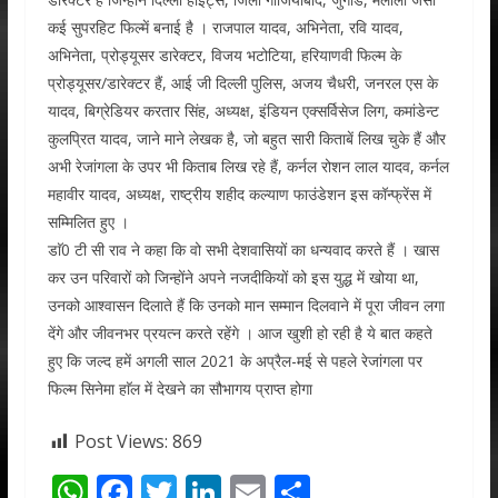
कई सुपरहिट फिल्में बनाई है । राजपाल यादव, अभिनेता, रवि यादव,
अभिनेता, प्रोड्यूसर डारेक्टर, विजय भटोटिया, हरियाणवी फिल्म के
प्रोड्यूसर/डारेक्टर हैं, आई जी दिल्ली पुलिस, अजय चैधरी, जनरल एस के
यादव, बिग्रेडियर करतार सिंह, अध्यक्ष, इंडियन एक्सर्विसेज लिग, कमांडेन्ट
कुलप्रित यादव, जाने माने लेखक है, जो बहुत सारी किताबें लिख चुके हैं और
अभी रेजांगला के उपर भी किताब लिख रहे हैं, कर्नल रोशन लाल यादव, कर्नल
महावीर यादव, अध्यक्ष, राष्ट्रीय शहीद कल्याण फाउंडेशन इस कॉन्फ्रेंस में
सम्मिलित हुए ।
डाॅ0 टी सी राव ने कहा कि वो सभी देशवासियों का धन्यवाद करते हैं । खास
कर उन परिवारों को जिन्होंने अपने नजदीकियों को इस युद्ध में खोया था,
उनको आश्वासन दिलाते हैं कि उनको मान सम्मान दिलवाने में पूरा जीवन लगा
देंगे और जीवनभर प्रयत्न करते रहेंगे । आज खुशी हो रही है ये बात कहते
हुए कि जल्द हमें अगली साल 2021 के अप्रैल-मई से पहले रेजांगला पर
फिल्म सिनेमा हाॅल में देखने का सौभागय प्राप्त होगा
Post Views:
869
W
F
T
Li
E
S