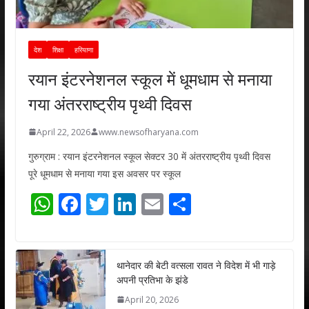
देश
शिक्षा
हरियाणा
रयान इंटरनेशनल स्कूल में धूमधाम से मनाया
गया अंतरराष्ट्रीय पृथ्वी दिवस
April 22, 2026
www.newsofharyana.com
गुरुग्राम : रयान इंटरनेशनल स्कूल सेक्टर 30 में अंतरराष्ट्रीय पृथ्वी दिवस
पूरे धूमधाम से मनाया गया इस अवसर पर स्कूल
W
F
T
Li
E
S
h
ac
w
n
m
h
at
e
itt
k
ai
ar
s
b
er
e
l
e
थानेदार की बेटी वत्सला रावत ने विदेश में भी गाड़े
अपनी प्रतिभा के झंडे
A
o
dI
April 20, 2026