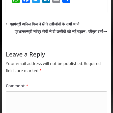
h
ac
w
n
m
h
at
e
itt
k
ai
ar
s
b
er
e
l
e
गृहमंत्री अनिल विज ने छीने एडीजीपी के सभी चार्ज
A
o
dI
प्रधानमन्त्री नरेंद्र मोदी ने दी उम्मीदों को नई उड़ान : जीएल शर्मा
p
o
n
p
k
Leave a Reply
Your email address will not be published.
Required
fields are marked
*
Comment
*