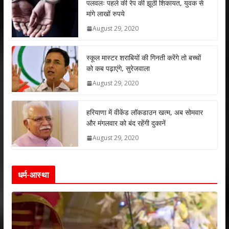
s
b
er
e
l
e
पलवलः पहले की रेप की झूठी शिकायत, युवक से
मांगे लाखों रुपये
A
o
dI
August 29, 2020
p
o
n
p
k
स्कूल मास्टर शराबियों की गिनती करेंगे तो बच्चों
को कब पढ़ाएंगे, सुरेजवाला
August 29, 2020
हरियाणा में वीकेंड लॉकडाउन खत्म, अब सोमवार
और मंगलवार को बंद रहेंगी दुकानें
August 29, 2020
धर्म-आस्था