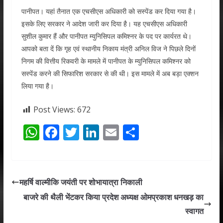
पानीपत। यहां तैनात एक एचसीएस अधिकारी को सस्पेंड कर दिया गया है।
इसके लिए सरकार ने आदेश जारी कर दिया है। यह एचसीएस अधिकारी
सुशील कुमार हैं और पानीपत म्युनिसिपल कमिश्नर के पद पर कार्यरत थे।
आपको बता दें कि गृह एवं स्थानीय निकाय मंत्री अनिल विज ने पिछले दिनों
निगम की वित्तीय रिकवरी के मामले में पानीपत के म्युनिसिपल कमिश्नर को
सस्पेंड करने की सिफारिश सरकार से की थी। इस मामले में अब बड़ा एक्शन
लिया गया है।
Post Views:
672
W
F
T
Li
E
S
h
ac
w
n
m
h
at
e
itt
k
ai
ar
s
b
er
e
l
e
महर्षि वाल्मीकि जयंती पर शोभायात्रा निकाली
A
o
dI
बाजरे की थैली भेंटकर किया प्रदेश अध्यक्ष ओमप्रकाश धनखड़ का
p
o
n
स्वागत