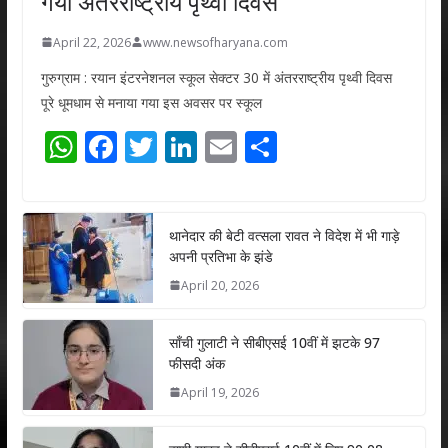
गया अंतरराष्ट्रीय पृथ्वी दिवस
April 22, 2026
www.newsofharyana.com
गुरुग्राम : रयान इंटरनेशनल स्कूल सेक्टर 30 में अंतरराष्ट्रीय पृथ्वी दिवस
पूरे धूमधाम से मनाया गया इस अवसर पर स्कूल
W
F
T
Li
E
S
h
ac
w
n
m
h
at
e
itt
k
ai
ar
s
b
er
e
l
e
थानेदार की बेटी वत्सला रावत ने विदेश में भी गाड़े
अपनी प्रतिभा के झंडे
A
o
dI
April 20, 2026
p
o
n
p
k
साँची गुलाटी ने सीबीएसई 10वीं में झटके 97
फीसदी अंक
April 19, 2026