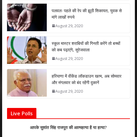
at
e
itt
k
ai
ar
s
b
er
e
l
e
पलवलः पहले की रेप की झूठी शिकायत, युवक से
मांगे लाखों रुपये
A
o
dI
August 29, 2020
p
o
n
p
k
स्कूल मास्टर शराबियों की गिनती करेंगे तो बच्चों
को कब पढ़ाएंगे, सुरेजवाला
August 29, 2020
हरियाणा में वीकेंड लॉकडाउन खत्म, अब सोमवार
और मंगलवार को बंद रहेंगी दुकानें
August 29, 2020
Live Polls
आपके सुशांत सिंह राजपूत की आत्महत्या है या हत्या?