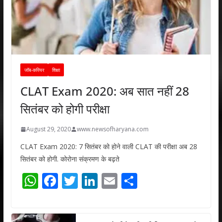
जॉब-करियर
शिक्षा
CLAT Exam 2020: अब सात नहीं 28
सितंबर को होगी परीक्षा
August 29, 2020
www.newsofharyana.com
CLAT Exam 2020: 7 सितंबर को होने वाली CLAT की परीक्षा अब 28
सितंबर को होगी. कोरोना संक्रमण के बढ़ते
W
F
T
Li
E
S
h
ac
w
n
m
h
at
e
itt
k
ai
ar