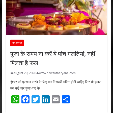
धर्म-आस्था
पूजा के समय ना करें ये पांच गलतियां, नहीं
मिलता है फल
August 29, 2020
www.newsofharyana.com
ईश्वर को प्रसन्न करने के लिए मन में सच्ची भक्ति होनी चाहिए फिर भी हमारा
मन कई बार पूजा-पाठ के
W
F
T
Li
E
S
h
ac
w
n
m
h