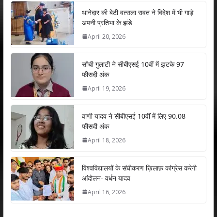
at
e
itt
k
ai
ar
s
b
er
e
l
e
थानेदार की बेटी वत्सला रावत ने विदेश में भी गाड़े
अपनी प्रतिभा के झंडे
A
o
dI
April 20, 2026
p
o
n
p
k
साँची गुलाटी ने सीबीएसई 10वीं में झटके 97
फीसदी अंक
April 19, 2026
वाणी यादव ने सीबीएसई 10वीं में लिए 90.08
फीसदी अंक
April 18, 2026
विश्वविद्यालयों के संघीकरण ख़िलाफ़ कांग्रेस करेगी
आंदोलन- वर्धन यादव
April 16, 2026