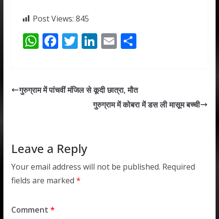
Post Views:
845
W
F
T
Li
E
S
h
ac
w
n
m
h
at
e
itt
k
ai
ar
s
b
er
e
l
e
गुरुग्राम में पांचवीं मंजिल से कूदी छात्रा, मौत
A
o
dI
गुरुग्राम में कोबरा में डस ली मासूम बच्ची
p
o
n
p
k
Leave a Reply
Your email address will not be published.
Required
fields are marked
*
Comment
*