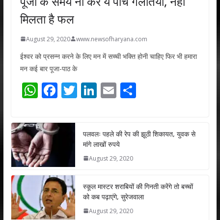
पूजा के समय ना करें ये पांच गलतियां, नहीं
मिलता है फल
August 29, 2020
www.newsofharyana.com
ईश्वर को प्रसन्न करने के लिए मन में सच्ची भक्ति होनी चाहिए फिर भी हमारा
मन कई बार पूजा-पाठ के
W
F
T
Li
E
S
h
ac
w
n
m
h
at
e
itt
k
ai
ar
s
b
er
e
l
e
पलवलः पहले की रेप की झूठी शिकायत, युवक से
मांगे लाखों रुपये
A
o
dI
August 29, 2020
p
o
n
p
k
स्कूल मास्टर शराबियों की गिनती करेंगे तो बच्चों
को कब पढ़ाएंगे, सुरेजवाला
August 29, 2020