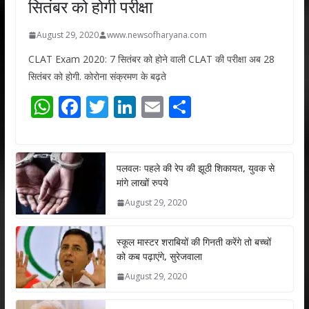
सितंबर को होगी परीक्षा
August 29, 2020
www.newsofharyana.com
CLAT Exam 2020: 7 सितंबर को होने वाली CLAT की परीक्षा अब 28
सितंबर को होगी. कोरोना संक्रमण के बढ़ते
W
F
T
Li
E
S
h
ac
w
n
m
h
at
e
itt
k
ai
ar
s
b
er
e
l
e
पलवलः पहले की रेप की झूठी शिकायत, युवक से
मांगे लाखों रुपये
A
o
dI
August 29, 2020
p
o
n
p
k
स्कूल मास्टर शराबियों की गिनती करेंगे तो बच्चों
को कब पढ़ाएंगे, सुरेजवाला
August 29, 2020