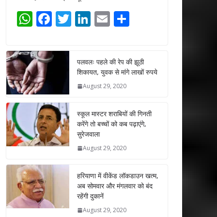
W
F
T
Li
E
S
h
ac
w
n
m
h
at
e
itt
k
ai
ar
s
b
er
e
l
e
पलवलः पहले की रेप की झूठी
शिकायत, युवक से मांगे लाखों रुपये
A
o
dI
August 29, 2020
p
o
n
p
k
स्कूल मास्टर शराबियों की गिनती
करेंगे तो बच्चों को कब पढ़ाएंगे,
सुरेजवाला
August 29, 2020
हरियाणा में वीकेंड लॉकडाउन खत्म,
अब सोमवार और मंगलवार को बंद
रहेंगी दुकानें
August 29, 2020