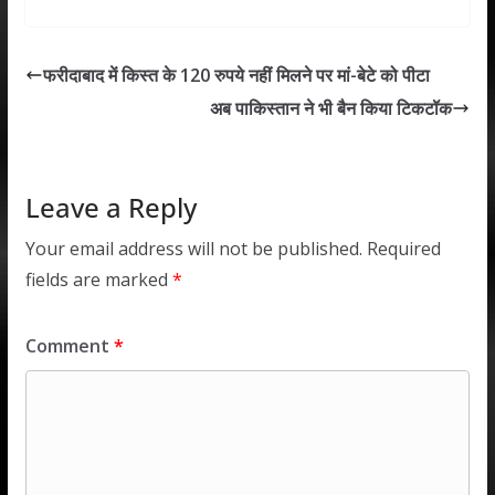
at
e
itt
k
ai
ar
s
b
er
e
l
e
फरीदाबाद में किस्त के 120 रुपये नहीं मिलने पर मां-बेटे को पीटा
A
o
dI
अब पाकिस्तान ने भी बैन किया टिकटॉक
p
o
n
p
k
Leave a Reply
Your email address will not be published.
Required
fields are marked
*
Comment
*