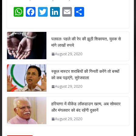
W
F
T
Li
E
S
h
ac
w
n
m
h
at
e
itt
k
ai
ar
s
b
er
e
l
e
पलवलः पहले की रेप की झूठी शिकायत, युवक से
मांगे लाखों रुपये
A
o
dI
August 29, 2020
p
o
n
p
k
स्कूल मास्टर शराबियों की गिनती करेंगे तो बच्चों
को कब पढ़ाएंगे, सुरेजवाला
August 29, 2020
हरियाणा में वीकेंड लॉकडाउन खत्म, अब सोमवार
और मंगलवार को बंद रहेंगी दुकानें
August 29, 2020