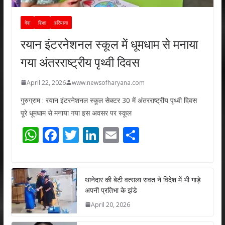
देश
शिक्षा
हरियाणा
रयान इंटरनेशनल स्कूल में धूमधाम से मनाया
गया अंतरराष्ट्रीय पृथ्वी दिवस
April 22, 2026
www.newsofharyana.com
गुरुग्राम : रयान इंटरनेशनल स्कूल सेक्टर 30 में अंतरराष्ट्रीय पृथ्वी दिवस
पूरे धूमधाम से मनाया गया इस अवसर पर स्कूल
W
F
T
Li
E
S
h
ac
w
n
m
h
at
e
itt
k
ai
ar
s
b
er
e
l
e
थानेदार की बेटी वत्सला रावत ने विदेश में भी गाड़े
अपनी प्रतिभा के झंडे
A
o
dI
April 20, 2026
p
o
n