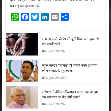
मन कई बार पूजा-पाठ के
W
F
T
Li
E
S
h
ac
w
n
m
h
at
e
itt
k
ai
ar
s
b
er
e
l
e
पलवलः पहले की रेप की झूठी शिकायत, युवक से
मांगे लाखों रुपये
A
o
dI
August 29, 2020
p
o
n
p
k
स्कूल मास्टर शराबियों की गिनती करेंगे तो बच्चों
को कब पढ़ाएंगे, सुरेजवाला
August 29, 2020
हरियाणा में वीकेंड लॉकडाउन खत्म, अब सोमवार
और मंगलवार को बंद रहेंगी दुकानें
August 29, 2020