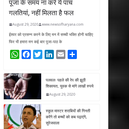
पूजा के समय ना करें ये पांच
गलतियां, नहीं मिलता है फल
August 29, 2020
www.newsofharyana.com
ईश्वर को प्रसन्न करने के लिए मन में सच्ची भक्ति होनी चाहिए
फिर भी हमारा मन कई बार पूजा-पाठ के
W
F
T
Li
E
S
h
ac
w
n
m
h
at
e
itt
k
ai
ar
s
b
er
e
l
e
पलवलः पहले की रेप की झूठी
शिकायत, युवक से मांगे लाखों रुपये
A
o
dI
August 29, 2020
p
o
n
p
k
स्कूल मास्टर शराबियों की गिनती
करेंगे तो बच्चों को कब पढ़ाएंगे,
सुरेजवाला