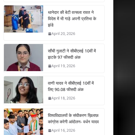
at
e
itt
k
ai
ar
s
b
er
e
l
e
थानेदार की बेटी वत्सला रावत ने
विदेश में भी गाड़े अपनी प्रतिभा के
A
o
dI
झंडे
p
o
n
April 20, 2026
p
k
साँची गुलाटी ने सीबीएसई 10वीं में
झटके 97 फीसदी अंक
April 19, 2026
वाणी यादव ने सीबीएसई 10वीं में
लिए 90.08 फीसदी अंक
April 18, 2026
विश्वविद्यालयों के संघीकरण ख़िलाफ़
कांग्रेस करेगी आंदोलन- वर्धन यादव
April 16, 2026