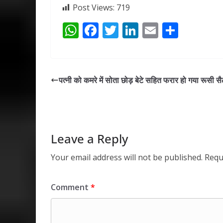
Post Views:
719
W
F
T
Li
E
S
h
ac
w
n
m
h
at
e
itt
k
ai
ar
s
b
er
e
l
e
पत्नी को कमरे में सोता छोड़ बेटे सहित फरार हो गया रूसी स
A
o
dI
p
o
n
p
k
Leave a Reply
Your email address will not be published.
Requ
Comment
*