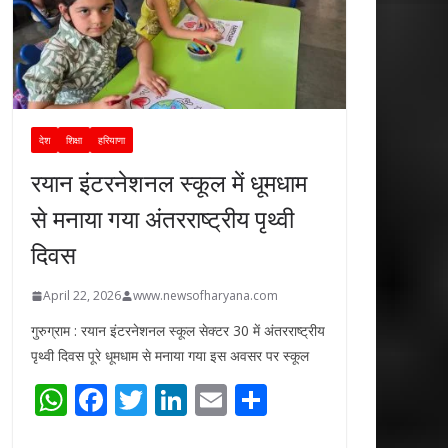
देश
शिक्षा
हरियाणा
रयान इंटरनेशनल स्कूल में धूमधाम
से मनाया गया अंतरराष्ट्रीय पृथ्वी
दिवस
April 22, 2026
www.newsofharyana.com
गुरुग्राम : रयान इंटरनेशनल स्कूल सेक्टर 30 में अंतरराष्ट्रीय
पृथ्वी दिवस पूरे धूमधाम से मनाया गया इस अवसर पर स्कूल
W
F
T
Li
E
S
h
ac
w
n
m
h