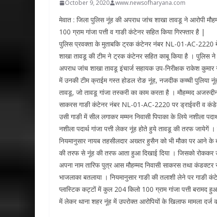
October 9, 2020
www.newsofharyana.com
मेवात : जिला पुलिस नूंह की अपराध जांच शाखा तावडू ने आरोपी म
100 ग्राम गांजा पत्ती व गाङी कंटेनर सहित किया गिरफ्तार है |
पुलिस प्रवक्ता के मुताबकि ट्रक कंटेनर नंबर NL-01-AC-2220 में प
शाखा तावडू की टीम ने ट्रक कंटेनर सहित काबू किया है । पुलिस ने 
अपराध जांच शाखा तावडू इंचार्ज सहायक उप-निरीक्षक राकेश कुमार 
में उनकी टीम क्राईम गस्त होडल रोङ नूंह, नजदीक कच्ची पुलिया नूंह
तावडू, जो तावडू गांजा तस्करी का काम करता है । मौहम्मद अजरुद्द
साकरस गाङी कंटेनर नंबर NL-01-AC-2220 पर ड्राईवरी व कंडेक्टर
उसी गाङी में सील लगाकर मम्मन निवासी पिपाका के लिये नशीला पदार्थ ग
नशीला पदार्थ गांजा पत्ती लेकर नूंह होते हुये तावडू की तरफ जायेगे
नियमानुसार नायब तहसीलदार अख्तर हुसैन को भी मौका पर आने के 
की तरफ से नूंह की तरफ आता हुआ दिखाई दिया । जिसको रोककर उसमें 
अपना नाम तारिफ पुत्र आस मौहम्मद निवासी साकरस तथा कंडक्टर साईड 
भाजलाका बतलाया । नियमानुसार गाङी की तलाशी लेने पर गाङी कंटेनर
प्लास्टिक कट्टों में कुल 204 किलो 100 ग्राम गांजा पत्ती बरामद ह
में लेकर थाना शहर नूंह में उपरोक्त आरोपियों के खिलाफ मामला दर्ज