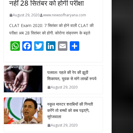
नहीं 28 सितंबर को होगी परीक्षा
August 29, 2020
www.newsofharyana.com
CLAT Exam 2020: 7 सितंबर को होने वाली CLAT की
परीक्षा अब 28 सितंबर को होगी. कोरोना संक्रमण के बढ़ते
W
F
T
Li
E
S
h
ac
w
n
m
h
at
e
itt
k
ai
ar
s
b
er
e
l
e
पलवलः पहले की रेप की झूठी
शिकायत, युवक से मांगे लाखों रुपये
A
o
dI
August 29, 2020
p
o
n
p
k
स्कूल मास्टर शराबियों की गिनती
करेंगे तो बच्चों को कब पढ़ाएंगे,
सुरेजवाला
August 29, 2020