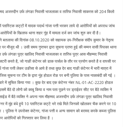
ौहम्मद अजरुद्दीन उर्फ लंगङा निवासी भाजलाका व तारिफ निवासी साकरस को 204 किलो
्लास्टिक कट्टों में मादक पदार्थ गांजा पत्ती भरकर लाये दो आरोपियों को अपराध जांच
आरोपियों के खिलाफ थाना शहर नूंह में मामला दर्ज कर जांच शुरु कर दी है।
ने बतलाया की दिनांक 08.10.2020 को सहायक उप-निरीक्षक संदीप कुमार के नेतृत्व
 पर मौजूद थी । उसी समय गुप्तचर द्वारा सुचना प्राप्त हुई की मम्मन वासी पिपाका थाना
ीन उर्फ लंगङा पुत्र खालिद निवासी भाजलाका व तारिफ पुत्र आस मौहम्मद निवासी
ी करते है, जो गाङी कंटेनर को डाक पार्सल के तौर पर प्रयोग करते है व वापसी पर
ांजा पत्ती लेकर उङीसा से आये है तथा कुछ देर बाद गाङी कंटेनर में भारी मात्रा में
ं । जिस सुचना पर टीम के द्वारा नूंह होडल रोङ पर बनी पुलिया के पास नाकाबंदी की गई ।
बारे में सुचित किया गया । कुछ देर बाद एक कंटेनर नंबर NL-01-AC-2220 होडल
बैठे दो लोगो को काबू किया व नाम पता पुछने पर ड्राईवर सीट पर बैठे व्यक्ति ने
में बैठे व्यक्ति ने अपना नाम मौहम्मद अजरुद्दीन उर्फ लंगङा पुत्र खालिद निवासी
 में मुंह बंधे हुये 10 प्लास्टिक कट्टे भरे रखे मिले जिनको खोलकर चैक करने पर 10
ुआ । पुलिस ने उपरोक्त कंटेनर, गांजा पत्ती व अन्य सामान को बरामद करके कब्जा पुलिस
 कर आरोपियों को गिरफ्तार कर लिया है ।