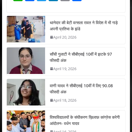
h
ac
w
n
m
h
at
e
itt
k
ai
ar
s
b
er
e
l
e
थानेदार की बेटी वत्सला रावत ने विदेश में भी गाड़े
अपनी प्रतिभा के झंडे
A
o
dI
April 20, 2026
p
o
n
p
k
साँची गुलाटी ने सीबीएसई 10वीं में झटके 97
फीसदी अंक
April 19, 2026
वाणी यादव ने सीबीएसई 10वीं में लिए 90.08
फीसदी अंक
April 18, 2026
विश्वविद्यालयों के संघीकरण ख़िलाफ़ कांग्रेस करेगी
आंदोलन- वर्धन यादव
April 16, 2026