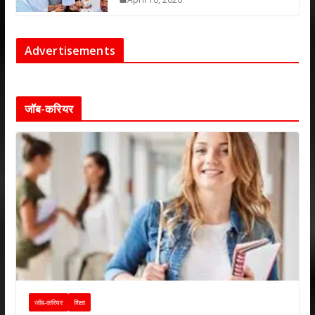
Advertisements
जॉब-करियर
जॉब-करियर
शिक्षा