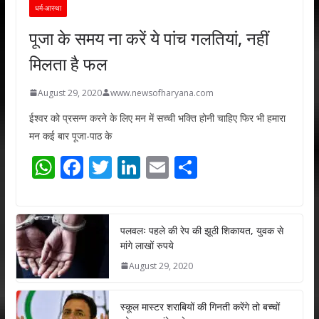
धर्म-आस्था
पूजा के समय ना करें ये पांच गलतियां, नहीं
मिलता है फल
August 29, 2020
www.newsofharyana.com
ईश्वर को प्रसन्न करने के लिए मन में सच्ची भक्ति होनी चाहिए फिर भी हमारा
मन कई बार पूजा-पाठ के
W
F
T
Li
E
S
h
ac
w
n
m
h
at
e
itt
k
ai
ar
s
b
er
e
l
e
पलवलः पहले की रेप की झूठी शिकायत, युवक से
मांगे लाखों रुपये
A
o
dI
August 29, 2020
p
o
n
p
k
स्कूल मास्टर शराबियों की गिनती करेंगे तो बच्चों