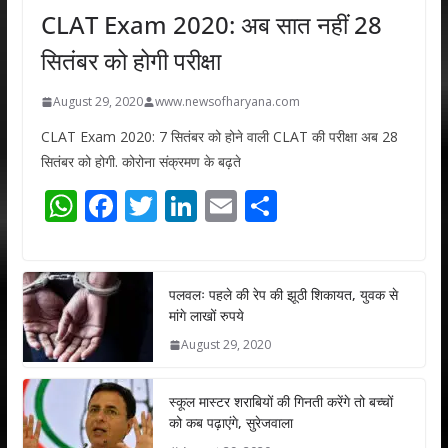
CLAT Exam 2020: अब सात नहीं 28
सितंबर को होगी परीक्षा
August 29, 2020
www.newsofharyana.com
CLAT Exam 2020: 7 सितंबर को होने वाली CLAT की परीक्षा अब 28
सितंबर को होगी. कोरोना संक्रमण के बढ़ते
W
F
T
Li
E
S
h
ac
w
n
m
h
at
e
itt
k
ai
ar
s
b
er
e
l
e
पलवलः पहले की रेप की झूठी शिकायत, युवक से
मांगे लाखों रुपये
A
o
dI
August 29, 2020
p
o
n
p
k
स्कूल मास्टर शराबियों की गिनती करेंगे तो बच्चों
को कब पढ़ाएंगे, सुरेजवाला