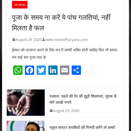
धर्म-आस्था
पूजा के समय ना करें ये पांच गलतियां, नहीं
मिलता है फल
August 29, 2020
www.newsofharyana.com
ईश्वर को प्रसन्न करने के लिए मन में सच्ची भक्ति होनी चाहिए फिर भी हमारा
मन कई बार पूजा-पाठ के
W
F
T
Li
E
S
h
ac
w
n
m
h
at
e
itt
k
ai
ar
s
b
er
e
l
e
पलवलः पहले की रेप की झूठी शिकायत, युवक से
मांगे लाखों रुपये
A
o
dI
August 29, 2020
p
o
n
p
k
स्कूल मास्टर शराबियों की गिनती करेंगे तो बच्चों