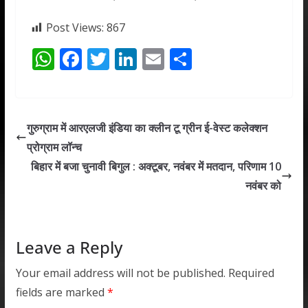
Post Views:
867
W
F
T
Li
E
S
h
ac
w
n
m
h
at
e
itt
k
ai
ar
s
b
er
e
l
e
गुरुग्राम में आरएलजी इंडिया का क्लीन टू ग्रीन ई-वेस्ट कलेक्शन
A
o
dI
प्रोग्राम लॉन्च
p
o
n
बिहार में बजा चुनावी बिगुल : अक्टूबर, नवंबर में मतदान, परिणाम 10
p
k
नवंबर को
Leave a Reply
Your email address will not be published.
Required
fields are marked
*