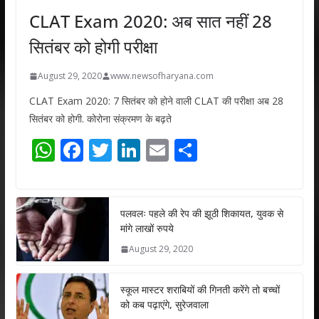
CLAT Exam 2020: अब सात नहीं 28
सितंबर को होगी परीक्षा
August 29, 2020
www.newsofharyana.com
CLAT Exam 2020: 7 सितंबर को होने वाली CLAT की परीक्षा अब 28
सितंबर को होगी. कोरोना संक्रमण के बढ़ते
W
F
T
Li
E
S
h
ac
w
n
m
h
at
e
itt
k
ai
ar
s
b
er
e
l
e
पलवलः पहले की रेप की झूठी शिकायत, युवक से
मांगे लाखों रुपये
A
o
dI
August 29, 2020
p
o
n
p
k
स्कूल मास्टर शराबियों की गिनती करेंगे तो बच्चों
को कब पढ़ाएंगे, सुरेजवाला