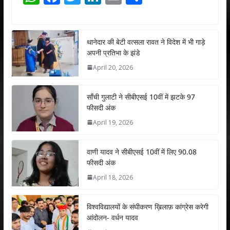
h
ac
w
n
m
h
at
e
itt
k
ai
ar
s
b
er
e
l
e
थानेदार की बेटी वत्सला रावत ने विदेश में भी गाड़े
अपनी प्रतिभा के झंडे
A
o
dI
April 20, 2026
p
o
n
p
k
साँची गुलाटी ने सीबीएसई 10वीं में झटके 97
फीसदी अंक
April 19, 2026
वाणी यादव ने सीबीएसई 10वीं में लिए 90.08
फीसदी अंक
April 18, 2026
विश्वविद्यालयों के संघीकरण ख़िलाफ़ कांग्रेस करेगी
आंदोलन- वर्धन यादव