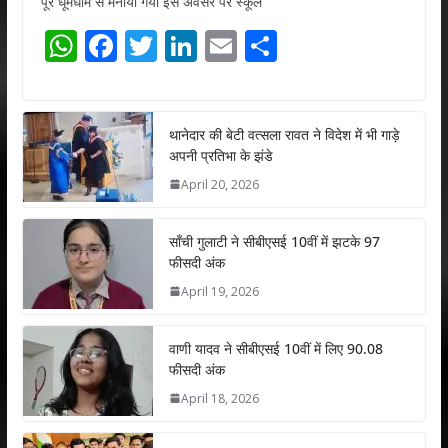
पूरे धूमधाम से मनाया गया इस अवसर पर स्कूल
W
F
T
Li
E
S
h
ac
w
n
m
h
at
e
itt
k
ai
ar
s
b
er
e
l
e
थानेदार की बेटी वत्सला रावत ने विदेश में भी गाड़े
अपनी प्रतिभा के झंडे
A
o
dI
April 20, 2026
p
o
n
p
k
साँची गुलाटी ने सीबीएसई 10वीं में झटके 97
फीसदी अंक
April 19, 2026
वाणी यादव ने सीबीएसई 10वीं में लिए 90.08
फीसदी अंक
April 18, 2026