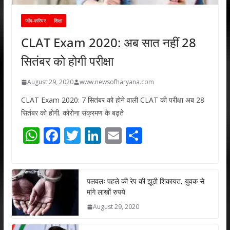
जॉब-करियर
शिक्षा
CLAT Exam 2020: अब सात नहीं 28
सितंबर को होगी परीक्षा
August 29, 2020
www.newsofharyana.com
CLAT Exam 2020: 7 सितंबर को होने वाली CLAT की परीक्षा अब 28
सितंबर को होगी. कोरोना संक्रमण के बढ़ते
W
F
T
Li
E
S
h
ac
w
n
m
h
at
e
itt
k
ai
ar
s
b
er
e
l
e
पलवलः पहले की रेप की झूठी शिकायत, युवक से
मांगे लाखों रुपये
A
o
dI
August 29, 2020
p
o
n