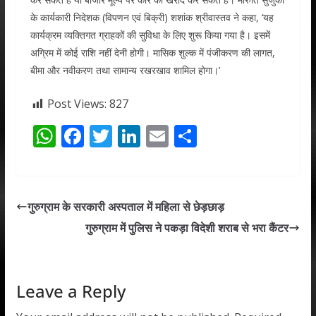
के कार्यकारी निदेशक (विपणन एवं बिक्री) शशांक श्रीवास्तव ने कहा, ‘यह
कार्यक्रम व्यक्तिगत ग्राहकों की सुविधा के लिए शुरू किया गया है। इसमें
अग्रिम में कोई राशि नहीं देनी होगी। मासिक शुल्क में पंजीकरण की लागत,
बीमा और नवीकरण तथा सामान्य रखरखाव शामिल होगा।’
Post Views:
827
W
F
T
Li
E
S
h
ac
w
n
m
h
at
e
itt
k
ai
ar
s
b
er
e
l
e
गुरुग्राम के सरकारी अस्पताल में महिला से छेड़छाड़
A
o
dI
गुरुग्राम में पुलिस ने पकड़ा विदेशी शराब से भरा कैंटर
p
o
n
p
k
Leave a Reply