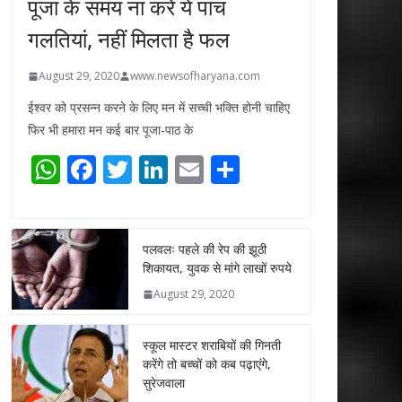
पूजा के समय ना करें ये पांच
गलतियां, नहीं मिलता है फल
August 29, 2020
www.newsofharyana.com
ईश्वर को प्रसन्न करने के लिए मन में सच्ची भक्ति होनी चाहिए
फिर भी हमारा मन कई बार पूजा-पाठ के
W
F
T
Li
E
S
h
ac
w
n
m
h
at
e
itt
k
ai
ar
s
b
er
e
l
e
पलवलः पहले की रेप की झूठी
शिकायत, युवक से मांगे लाखों रुपये
A
o
dI
August 29, 2020
p
o
n
p
k
स्कूल मास्टर शराबियों की गिनती
करेंगे तो बच्चों को कब पढ़ाएंगे,
सुरेजवाला