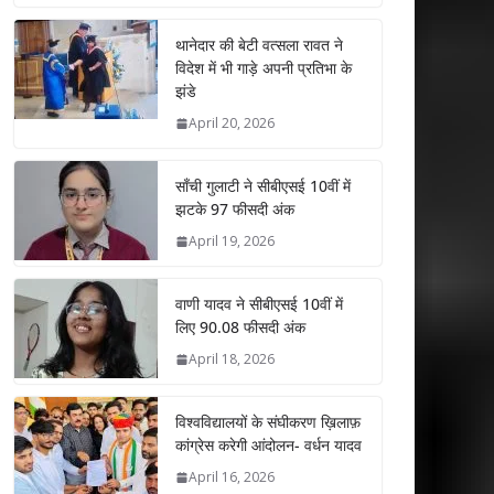
at
e
itt
k
ai
ar
s
b
er
e
l
e
थानेदार की बेटी वत्सला रावत ने
विदेश में भी गाड़े अपनी प्रतिभा के
A
o
dI
झंडे
p
o
n
April 20, 2026
p
k
साँची गुलाटी ने सीबीएसई 10वीं में
झटके 97 फीसदी अंक
April 19, 2026
वाणी यादव ने सीबीएसई 10वीं में
लिए 90.08 फीसदी अंक
April 18, 2026
विश्वविद्यालयों के संघीकरण ख़िलाफ़
कांग्रेस करेगी आंदोलन- वर्धन यादव
April 16, 2026