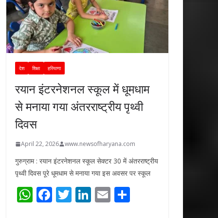
देश
शिक्षा
हरियाणा
रयान इंटरनेशनल स्कूल में धूमधाम
से मनाया गया अंतरराष्ट्रीय पृथ्वी
दिवस
April 22, 2026
www.newsofharyana.com
गुरुग्राम : रयान इंटरनेशनल स्कूल सेक्टर 30 में अंतरराष्ट्रीय
पृथ्वी दिवस पूरे धूमधाम से मनाया गया इस अवसर पर स्कूल
W
F
T
Li
E
S
h
ac
w
n
m
h