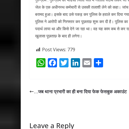
जेल के एक अधीनस्थ कर्मचारी से उसकी तलाशी लेने को कहा। जांच के
बरामद हुआ। इसके बाद उसे पकड़ कर पुलिस के हवाले कर दिया गय
पुलिस ने आरोपी को गिरफ्तार कर पूछताछ शुरू कर दी है। पुलिस का
पदार्थ लाया था और किसे देने जा रहा था। वह यह काम कब से कर रहा
खुलासा पूछताछ के बाद ही लगेगा।
Post Views:
779
W
F
T
Li
E
S
h
ac
w
n
m
h
at
e
itt
k
ai
ar
s
b
er
e
l
e
…जब थाना प्रभारी का ही बना दिया फेक फेसबुक अकाउंट
A
o
dI
p
o
n
p
k
Leave a Reply