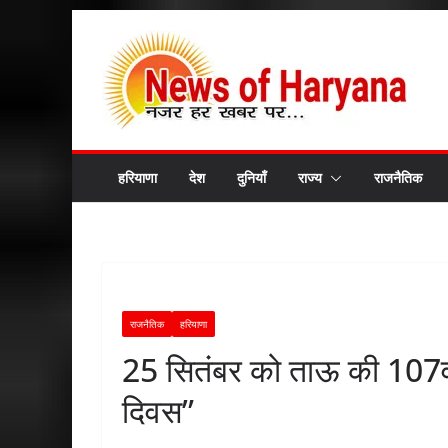
Skip
to
content
हरियाणा
देश
दुनियाँ
राज्य
राजनैतिक
राजनैतिक
हरियाणा
25 सितंबर को ताऊ की 107वीं
दिवस”