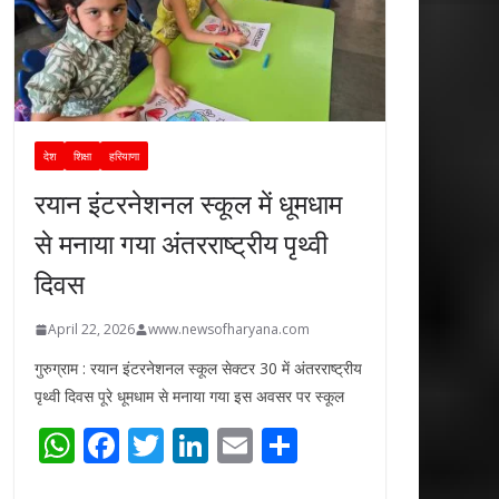
देश
शिक्षा
हरियाणा
रयान इंटरनेशनल स्कूल में धूमधाम
से मनाया गया अंतरराष्ट्रीय पृथ्वी
दिवस
April 22, 2026
www.newsofharyana.com
गुरुग्राम : रयान इंटरनेशनल स्कूल सेक्टर 30 में अंतरराष्ट्रीय
पृथ्वी दिवस पूरे धूमधाम से मनाया गया इस अवसर पर स्कूल
W
F
T
Li
E
S
h
ac
w
n
m
h