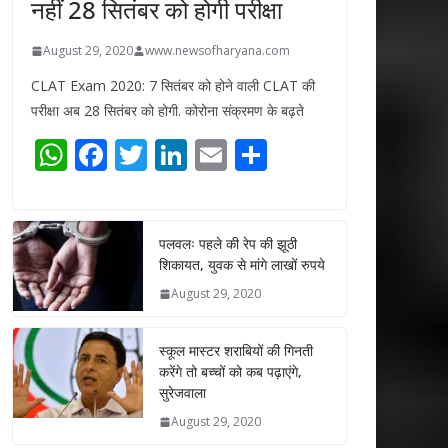
नहीं 28 सितंबर को होगी परीक्षा
August 29, 2020
www.newsofharyana.com
CLAT Exam 2020: 7 सितंबर को होने वाली CLAT की
परीक्षा अब 28 सितंबर को होगी. कोरोना संक्रमण के बढ़ते
W
F
T
Li
E
S
h
ac
w
n
m
h
at
e
itt
k
ai
ar
s
b
er
e
l
e
पलवलः पहले की रेप की झूठी
शिकायत, युवक से मांगे लाखों रुपये
A
o
dI
August 29, 2020
p
o
n
p
k
स्कूल मास्टर शराबियों की गिनती
करेंगे तो बच्चों को कब पढ़ाएंगे,
सुरेजवाला
August 29, 2020