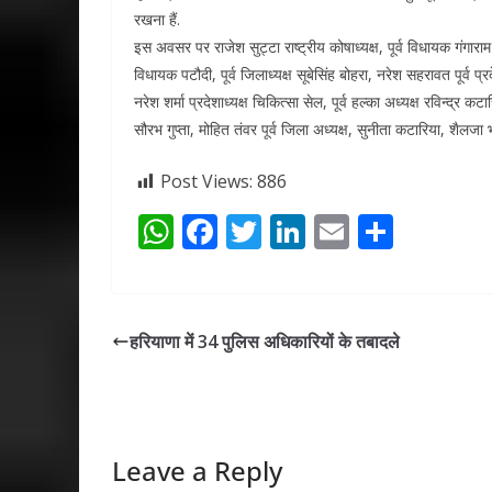
रखना हैं.
इस अवसर पर राजेश सुट्टा राष्ट्रीय कोषाध्यक्ष, पूर्व विधायक गंगारा
विधायक पटौदी, पूर्व जिलाध्यक्ष सूबेसिंह बोहरा, नरेश सहरावत पूर्व प्रद
नरेश शर्मा प्रदेशाध्यक्ष चिकित्सा सेल, पूर्व हल्का अध्यक्ष रविन्द्र 
सौरभ गुप्ता, मोहित तंवर पूर्व जिला अध्यक्ष, सुनीता कटारिया, शैलजा भ
Post Views:
886
W
F
T
Li
E
S
h
ac
w
n
m
h
at
e
itt
k
ai
ar
s
b
er
e
l
e
हरियाणा में 34 पुलिस अधिकारियों के तबादले
A
o
dI
p
o
n
p
k
Leave a Reply