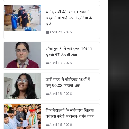
at
e
itt
k
ai
ar
s
b
er
e
l
e
थानेदार की बेटी वत्सला रावत ने
विदेश में भी गाड़े अपनी प्रतिभा के
A
o
dI
झंडे
p
o
n
April 20, 2026
p
k
साँची गुलाटी ने सीबीएसई 10वीं में
झटके 97 फीसदी अंक
April 19, 2026
वाणी यादव ने सीबीएसई 10वीं में
लिए 90.08 फीसदी अंक
April 18, 2026
विश्वविद्यालयों के संघीकरण ख़िलाफ़
कांग्रेस करेगी आंदोलन- वर्धन यादव
April 16, 2026