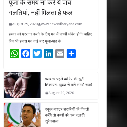
पूजा के समय ना करें ये पांच
गलतियां, नहीं मिलता है फल
August 29, 2020
www.newsofharyana.com
ईश्वर को प्रसन्न करने के लिए मन में सच्ची भक्ति होनी चाहिए
फिर भी हमारा मन कई बार पूजा-पाठ के
W
F
T
Li
E
S
h
ac
w
n
m
h
at
e
itt
k
ai
ar
s
b
er
e
l
e
पलवलः पहले की रेप की झूठी
शिकायत, युवक से मांगे लाखों रुपये
A
o
dI
August 29, 2020
p
o
n
p
k
स्कूल मास्टर शराबियों की गिनती
करेंगे तो बच्चों को कब पढ़ाएंगे,
सुरेजवाला