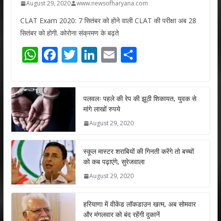
August 29, 2020
www.newsofharyana.com
CLAT Exam 2020: 7 सितंबर को होने वाली CLAT की परीक्षा अब 28
सितंबर को होगी. कोरोना संक्रमण के बढ़ते
W
F
T
Li
E
S
h
ac
w
n
m
h
at
e
itt
k
ai
ar
s
b
er
e
l
e
पलवलः पहले की रेप की झूठी शिकायत, युवक से
मांगे लाखों रुपये
A
o
dI
August 29, 2020
p
o
n
p
k
स्कूल मास्टर शराबियों की गिनती करेंगे तो बच्चों
को कब पढ़ाएंगे, सुरेजवाला
August 29, 2020
हरियाणा में वीकेंड लॉकडाउन खत्म, अब सोमवार
और मंगलवार को बंद रहेंगी दुकानें