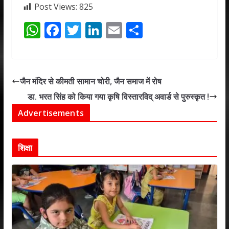
Post Views:
825
W
F
T
Li
E
S
h
ac
w
n
m
h
at
e
itt
k
ai
ar
s
b
er
e
l
e
जैन मंदिर से कीमती सामान चोरी, जैन समाज में रोष
A
o
dI
डा. भरत सिंह को किया गया कृषि विस्तारविद् अवार्ड से पुरुस्कृत !
p
o
n
Advertisements
p
k
शिक्षा