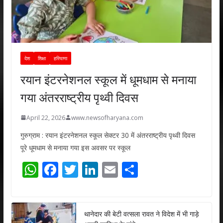
देश
शिक्षा
हरियाणा
रयान इंटरनेशनल स्कूल में धूमधाम से मनाया
गया अंतरराष्ट्रीय पृथ्वी दिवस
April 22, 2026
www.newsofharyana.com
गुरुग्राम : रयान इंटरनेशनल स्कूल सेक्टर 30 में अंतरराष्ट्रीय पृथ्वी दिवस
पूरे धूमधाम से मनाया गया इस अवसर पर स्कूल
W
F
T
Li
E
S
h
ac
w
n
m
h
at
e
itt
k
ai
ar
s
b
er
e
l
e
थानेदार की बेटी वत्सला रावत ने विदेश में भी गाड़े