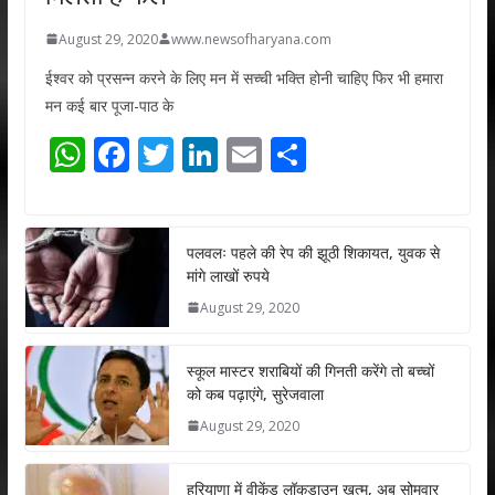
August 29, 2020
www.newsofharyana.com
ईश्वर को प्रसन्न करने के लिए मन में सच्ची भक्ति होनी चाहिए फिर भी हमारा
मन कई बार पूजा-पाठ के
W
F
T
Li
E
S
h
ac
w
n
m
h
at
e
itt
k
ai
ar
s
b
er
e
l
e
पलवलः पहले की रेप की झूठी शिकायत, युवक से
मांगे लाखों रुपये
A
o
dI
August 29, 2020
p
o
n
p
k
स्कूल मास्टर शराबियों की गिनती करेंगे तो बच्चों
को कब पढ़ाएंगे, सुरेजवाला
August 29, 2020
हरियाणा में वीकेंड लॉकडाउन खत्म, अब सोमवार