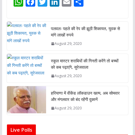
W
F
T
Li
E
S
h
ac
w
n
m
h
at
e
itt
k
ai
ar
s
b
er
e
l
e
पलवलः पहले की रेप की झूठी शिकायत, युवक से
मांगे लाखों रुपये
A
o
dI
August 29, 2020
p
o
n
p
k
स्कूल मास्टर शराबियों की गिनती करेंगे तो बच्चों
को कब पढ़ाएंगे, सुरेजवाला
August 29, 2020
हरियाणा में वीकेंड लॉकडाउन खत्म, अब सोमवार
और मंगलवार को बंद रहेंगी दुकानें
August 29, 2020
Live Polls