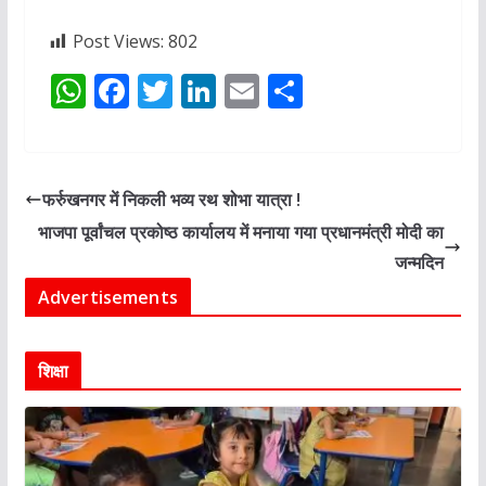
Post Views:
802
W
F
T
Li
E
S
h
ac
w
n
m
h
at
e
itt
k
ai
ar
s
b
er
e
l
e
फर्रुखनगर में निकली भव्य रथ शोभा यात्रा !
A
o
dI
भाजपा पूर्वांचल प्रकोष्ठ कार्यालय में मनाया गया प्रधानमंत्री मोदी का
p
o
n
जन्मदिन
p
k
Advertisements
शिक्षा