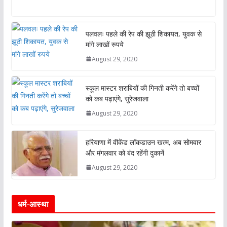
h
ac
w
n
m
h
at
e
itt
k
ai
ar
s
b
er
e
l
e
पलवलः पहले की रेप की झूठी शिकायत, युवक से
मांगे लाखों रुपये
A
o
dI
August 29, 2020
p
o
n
p
k
स्कूल मास्टर शराबियों की गिनती करेंगे तो बच्चों
को कब पढ़ाएंगे, सुरेजवाला
August 29, 2020
हरियाणा में वीकेंड लॉकडाउन खत्म, अब सोमवार
और मंगलवार को बंद रहेंगी दुकानें
August 29, 2020
धर्म-आस्था