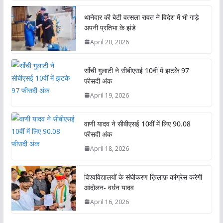
at
e
itt
k
ai
ar
s
b
er
e
l
e
थानेदार की बेटी वत्सला रावत ने विदेश में भी गाड़े
अपनी प्रतिभा के झंडे
A
o
dI
April 20, 2026
p
o
n
p
k
साँची गुलाटी ने सीबीएसई 10वीं में झटके 97
फीसदी अंक
April 19, 2026
वाणी यादव ने सीबीएसई 10वीं में लिए 90.08
फीसदी अंक
April 18, 2026
विश्वविद्यालयों के संघीकरण ख़िलाफ़ कांग्रेस करेगी
आंदोलन- वर्धन यादव
April 16, 2026