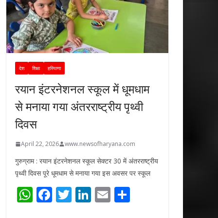
देश
शिक्षा
हरियाणा
रयान इंटरनेशनल स्कूल में धूमधाम
से मनाया गया अंतरराष्ट्रीय पृथ्वी
दिवस
April 22, 2026
www.newsofharyana.com
गुरुग्राम : रयान इंटरनेशनल स्कूल सेक्टर 30 में अंतरराष्ट्रीय
पृथ्वी दिवस पूरे धूमधाम से मनाया गया इस अवसर पर स्कूल
W
F
T
Li
E
S
h
ac
w
n
m
h