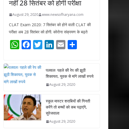
नहीं 28 सितंबर को होगी परीक्षा
August 29, 2020
www.newsofharyana.com
CLAT Exam 2020: 7 सितंबर को होने वाली CLAT की
परीक्षा अब 28 सितंबर को होगी. कोरोना संक्रमण के बढ़ते
W
F
T
Li
E
S
h
ac
w
n
m
h
at
e
itt
k
ai
ar
s
b
er
e
l
e
पलवलः पहले की रेप की झूठी
शिकायत, युवक से मांगे लाखों रुपये
A
o
dI
August 29, 2020
p
o
n
p
k
स्कूल मास्टर शराबियों की गिनती
करेंगे तो बच्चों को कब पढ़ाएंगे,
सुरेजवाला
August 29, 2020