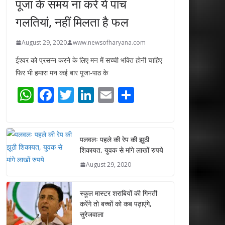
पूजा के समय ना करें ये पांच
गलतियां, नहीं मिलता है फल
August 29, 2020
www.newsofharyana.com
ईश्वर को प्रसन्न करने के लिए मन में सच्ची भक्ति होनी चाहिए
फिर भी हमारा मन कई बार पूजा-पाठ के
W
F
T
Li
E
S
h
ac
w
n
m
h
at
e
itt
k
ai
ar
s
b
er
e
l
e
पलवलः पहले की रेप की झूठी
शिकायत, युवक से मांगे लाखों रुपये
A
o
dI
August 29, 2020
p
o
n
p
k
स्कूल मास्टर शराबियों की गिनती
करेंगे तो बच्चों को कब पढ़ाएंगे,
सुरेजवाला