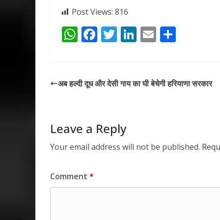
Post Views:
816
W
F
T
Li
E
S
h
ac
w
n
m
h
at
e
itt
k
ai
ar
s
b
er
e
l
e
अब हल्दी दूध और देसी गाय का घी बेचेगी हरियाणा सरकार
A
o
dI
p
o
n
p
k
Leave a Reply
Your email address will not be published.
Requ
Comment
*