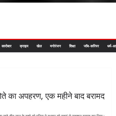
कारोबार
क्राइम
खेल
मनोरंजन
शिक्षा
जॉब-करियर
धर्म-आ
ा पोते का अपहरण, एक महीने बाद बरामद
गए साढ़े तीन साल के बच्चे को पुलिस ने बुधवार को बदायूं से सकुशल बरामद कर लिया।