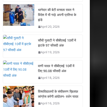
at
e
itt
k
ai
ar
s
b
er
e
l
e
थानेदार की बेटी वत्सला रावत ने
विदेश में भी गाड़े अपनी प्रतिभा के
A
o
dI
झंडे
p
o
n
April 20, 2026
p
k
साँची गुलाटी ने सीबीएसई 10वीं में
झटके 97 फीसदी अंक
April 19, 2026
वाणी यादव ने सीबीएसई 10वीं में
लिए 90.08 फीसदी अंक
April 18, 2026
विश्वविद्यालयों के संघीकरण ख़िलाफ़
कांग्रेस करेगी आंदोलन- वर्धन यादव
April 16, 2026