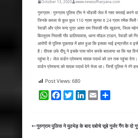
October 13, 2020
www.newsofharyana.com
गुरुग्राम : गुरुग्राम पुलिस टीम ने भोंडसी जेल में नशा सप्लाई कर
जिनके कब्जा से कुल कुल 110 ग्राम सुल्फा व 24 ग्राम स्मैक मिली
रेवाङी और प्रेम चन्द पुत्र आशा राम निवासी गाँव खुडाना, जिला महेन
बिल्लूराम निवासी गाँव डालियावास, थाना मॉडल टाऊन, रेवाङी को गि
आरोपी से पुलिस पूछताछ में ज्ञात हुआ कि इसका भाई इन्द्रजीत व इसी के
है। दीपक उर्फ दीपू ने इसके पास फोन करके बतलाया था कि यह विनोद
पहुंचा दे। जेल वार्डन प्रेमचन्द मादक पदार्थ को उन तक पहुंचा दे
वार्डन प्रेमचन्द को मादक पदार्थ देने भेजा था। जिन्हें पुलिस ने रंग
Post Views:
680
W
F
T
Li
E
S
h
ac
w
n
m
h
at
e
itt
k
ai
ar
s
b
er
e
l
e
गुरुग्राम पुलिस ने मुठभेड़ के बाद दबोचे सूबे गुर्जर गैंग के दो गुर्
A
o
dI