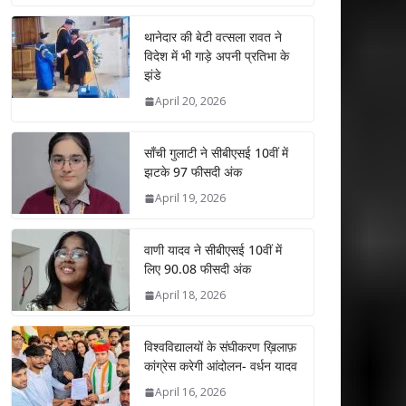
at
e
itt
k
ai
ar
s
b
er
e
l
e
थानेदार की बेटी वत्सला रावत ने
विदेश में भी गाड़े अपनी प्रतिभा के
A
o
dI
झंडे
p
o
n
April 20, 2026
p
k
साँची गुलाटी ने सीबीएसई 10वीं में
झटके 97 फीसदी अंक
April 19, 2026
वाणी यादव ने सीबीएसई 10वीं में
लिए 90.08 फीसदी अंक
April 18, 2026
विश्वविद्यालयों के संघीकरण ख़िलाफ़
कांग्रेस करेगी आंदोलन- वर्धन यादव
April 16, 2026