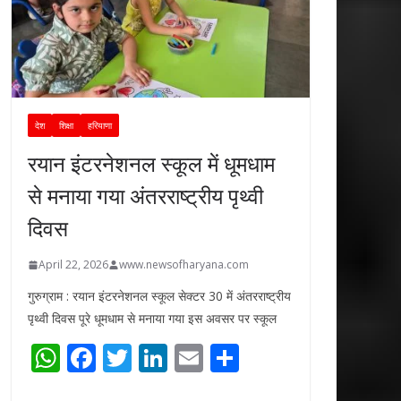
देश
शिक्षा
हरियाणा
रयान इंटरनेशनल स्कूल में धूमधाम
से मनाया गया अंतरराष्ट्रीय पृथ्वी
दिवस
April 22, 2026
www.newsofharyana.com
गुरुग्राम : रयान इंटरनेशनल स्कूल सेक्टर 30 में अंतरराष्ट्रीय
पृथ्वी दिवस पूरे धूमधाम से मनाया गया इस अवसर पर स्कूल
W
F
T
Li
E
S
h
ac
w
n
m
h