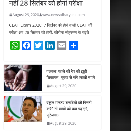
नहीं 28 सितंबर को होगी परीक्षा
August 29, 2020
www.newsofharyana.com
CLAT Exam 2020: 7 सितंबर को होने वाली CLAT की
परीक्षा अब 28 सितंबर को होगी. कोरोना संक्रमण के बढ़ते
W
F
T
Li
E
S
h
ac
w
n
m
h
at
e
itt
k
ai
ar
s
b
er
e
l
e
पलवलः पहले की रेप की झूठी
शिकायत, युवक से मांगे लाखों रुपये
A
o
dI
August 29, 2020
p
o
n
p
k
स्कूल मास्टर शराबियों की गिनती
करेंगे तो बच्चों को कब पढ़ाएंगे,
सुरेजवाला
August 29, 2020