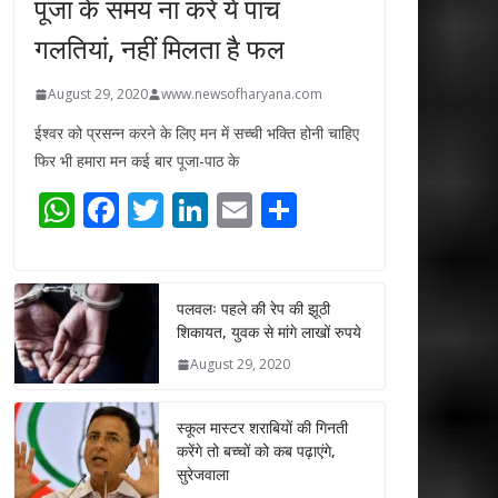
पूजा के समय ना करें ये पांच
गलतियां, नहीं मिलता है फल
August 29, 2020
www.newsofharyana.com
ईश्वर को प्रसन्न करने के लिए मन में सच्ची भक्ति होनी चाहिए
फिर भी हमारा मन कई बार पूजा-पाठ के
W
F
T
Li
E
S
h
ac
w
n
m
h
at
e
itt
k
ai
ar
s
b
er
e
l
e
पलवलः पहले की रेप की झूठी
शिकायत, युवक से मांगे लाखों रुपये
A
o
dI
August 29, 2020
p
o
n
p
k
स्कूल मास्टर शराबियों की गिनती
करेंगे तो बच्चों को कब पढ़ाएंगे,
सुरेजवाला