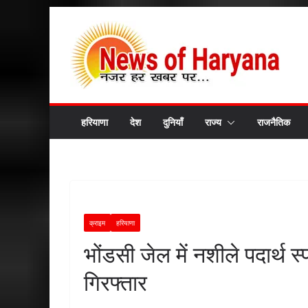
Skip
to
content
हरियाणा
देश
दुनियाँ
राज्य
राजनैतिक
क्राइम
हरियाणा
भोंडसी जेल में नशीले पदार्थ स
गिरफ्तार