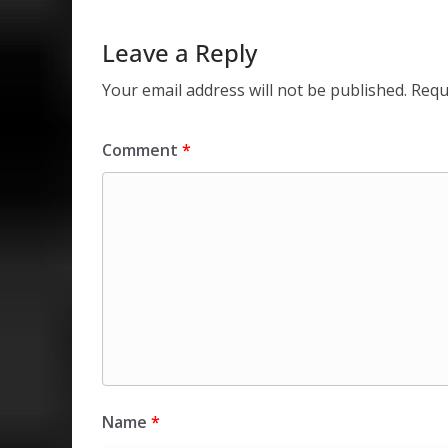
p
o
n
p
k
Leave a Reply
Your email address will not be published.
Requ
Comment
*
Name
*