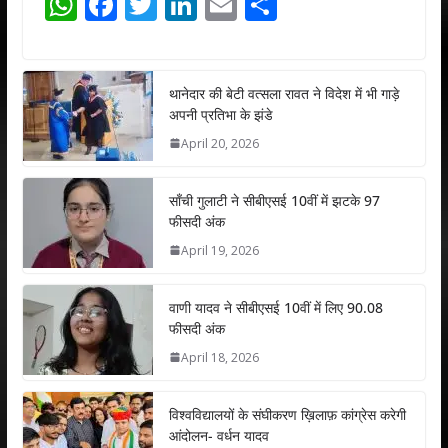
W
F
T
Li
E
S
h
ac
w
n
m
h
at
e
itt
k
ai
ar
s
b
er
e
l
e
थानेदार की बेटी वत्सला रावत ने विदेश में भी गाड़े
अपनी प्रतिभा के झंडे
A
o
dI
April 20, 2026
p
o
n
p
k
साँची गुलाटी ने सीबीएसई 10वीं में झटके 97
फीसदी अंक
April 19, 2026
वाणी यादव ने सीबीएसई 10वीं में लिए 90.08
फीसदी अंक
April 18, 2026
विश्वविद्यालयों के संघीकरण ख़िलाफ़ कांग्रेस करेगी
आंदोलन- वर्धन यादव