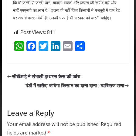
कि वो जल्दी से जल्दी धान, बाजरा, मक्का और कपास की ख़रीद करे और
उन्हें एमएसपी का लाभ दे। इतना ही नहीं जिन किसानों ने मजबूरी में कम रेट
पर अपनी फसल बेची है, उनकी भरपाई भी सरकार को करनी चाहिए।
Post Views:
811
W
F
T
Li
E
S
h
ac
w
n
m
h
at
e
itt
k
ai
ar
s
b
er
e
l
e
सीबीआई ने संभाली हाथरस केस की जांच
A
o
dI
मंडी में ख़रीदा जायेगा किसान का दाना दाना : ऋषिराज राणा
p
o
n
p
k
Leave a Reply
Your email address will not be published.
Required
fields are marked
*