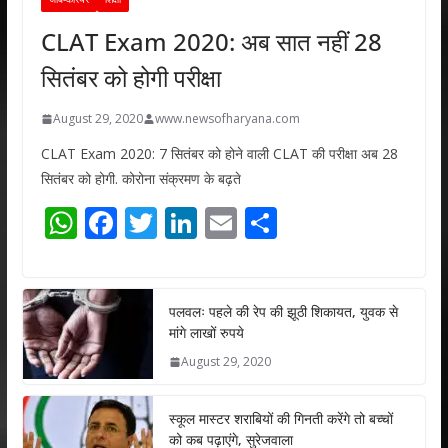
CLAT Exam 2020: अब सात नहीं 28
सितंबर को होगी परीक्षा
August 29, 2020
www.newsofharyana.com
CLAT Exam 2020: 7 सितंबर को होने वाली CLAT की परीक्षा अब 28
सितंबर को होगी. कोरोना संक्रमण के बढ़ते
W
F
T
Li
E
S
h
ac
w
n
m
h
at
e
itt
k
ai
ar
s
b
er
e
l
e
पलवलः पहले की रेप की झूठी शिकायत, युवक से
मांगे लाखों रुपये
A
o
dI
August 29, 2020
p
o
n
p
k
स्कूल मास्टर शराबियों की गिनती करेंगे तो बच्चों
को कब पढ़ाएंगे, सुरेजवाला