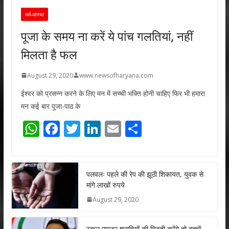
धर्म-आस्था
पूजा के समय ना करें ये पांच गलतियां, नहीं
मिलता है फल
August 29, 2020
www.newsofharyana.com
ईश्वर को प्रसन्न करने के लिए मन में सच्ची भक्ति होनी चाहिए फिर भी हमारा
मन कई बार पूजा-पाठ के
W
F
T
Li
E
S
h
ac
w
n
m
h
at
e
itt
k
ai
ar
s
b
er
e
l
e
पलवलः पहले की रेप की झूठी शिकायत, युवक से
मांगे लाखों रुपये
A
o
dI
August 29, 2020
p
o
n
p
k
स्कूल मास्टर शराबियों की गिनती करेंगे तो बच्चों