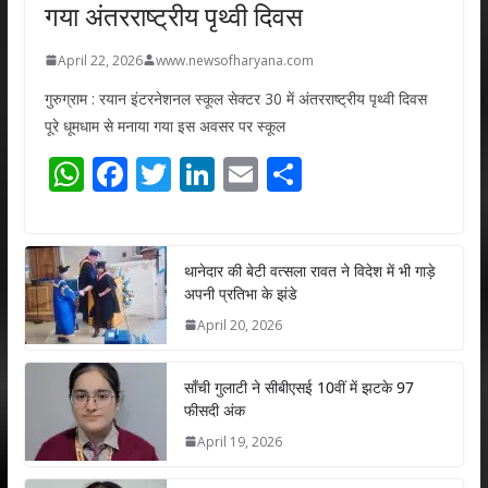
गया अंतरराष्ट्रीय पृथ्वी दिवस
April 22, 2026
www.newsofharyana.com
गुरुग्राम : रयान इंटरनेशनल स्कूल सेक्टर 30 में अंतरराष्ट्रीय पृथ्वी दिवस
पूरे धूमधाम से मनाया गया इस अवसर पर स्कूल
W
F
T
Li
E
S
h
ac
w
n
m
h
at
e
itt
k
ai
ar
s
b
er
e
l
e
थानेदार की बेटी वत्सला रावत ने विदेश में भी गाड़े
अपनी प्रतिभा के झंडे
A
o
dI
April 20, 2026
p
o
n
p
k
साँची गुलाटी ने सीबीएसई 10वीं में झटके 97
फीसदी अंक
April 19, 2026