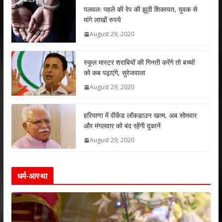
s
b
er
e
l
e
पलवलः पहले की रेप की झूठी शिकायत, युवक से
मांगे लाखों रुपये
A
o
dI
August 29, 2020
p
o
n
p
k
स्कूल मास्टर शराबियों की गिनती करेंगे तो बच्चों
को कब पढ़ाएंगे, सुरेजवाला
August 29, 2020
हरियाणा में वीकेंड लॉकडाउन खत्म, अब सोमवार
और मंगलवार को बंद रहेंगी दुकानें
August 29, 2020
धर्म-आस्था