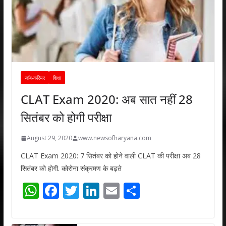
जॉब-करियर
शिक्षा
CLAT Exam 2020: अब सात नहीं 28
सितंबर को होगी परीक्षा
August 29, 2020
www.newsofharyana.com
CLAT Exam 2020: 7 सितंबर को होने वाली CLAT की परीक्षा अब 28
सितंबर को होगी. कोरोना संक्रमण के बढ़ते
W
F
T
Li
E
S
h
ac
w
n
m
h
at
e
itt
k
ai
ar