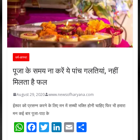
धर्म-आस्था
पूजा के समय ना करें ये पांच गलतियां, नहीं
मिलता है फल
August 29, 2020
www.newsofharyana.com
ईश्वर को प्रसन्न करने के लिए मन में सच्ची भक्ति होनी चाहिए फिर भी हमारा
मन कई बार पूजा-पाठ के
W
F
T
Li
E
S
h
ac
w
n
m
h