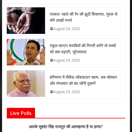
at
e
itt
k
ai
ar
s
b
er
e
l
e
पलवलः पहले की रेप की झूठी शिकायत, युवक से
मांगे लाखों रुपये
A
o
dI
August 29, 2020
p
o
n
p
k
स्कूल मास्टर शराबियों की गिनती करेंगे तो बच्चों
को कब पढ़ाएंगे, सुरेजवाला
August 29, 2020
हरियाणा में वीकेंड लॉकडाउन खत्म, अब सोमवार
और मंगलवार को बंद रहेंगी दुकानें
August 29, 2020
Live Polls
आपके सुशांत सिंह राजपूत की आत्महत्या है या हत्या?