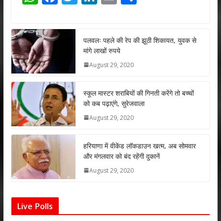
h
ac
w
n
m
h
at
e
itt
k
ai
ar
s
b
er
e
l
e
पलवलः पहले की रेप की झूठी शिकायत, युवक से
मांगे लाखों रुपये
A
o
dI
August 29, 2020
p
o
n
p
k
स्कूल मास्टर शराबियों की गिनती करेंगे तो बच्चों
को कब पढ़ाएंगे, सुरेजवाला
August 29, 2020
हरियाणा में वीकेंड लॉकडाउन खत्म, अब सोमवार
और मंगलवार को बंद रहेंगी दुकानें
August 29, 2020
Live Polls