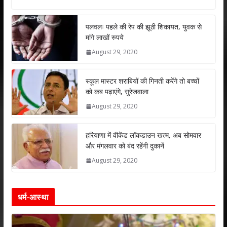
at
e
itt
k
ai
ar
s
b
er
e
l
e
पलवलः पहले की रेप की झूठी शिकायत, युवक से
मांगे लाखों रुपये
A
o
dI
August 29, 2020
p
o
n
p
k
स्कूल मास्टर शराबियों की गिनती करेंगे तो बच्चों
को कब पढ़ाएंगे, सुरेजवाला
August 29, 2020
हरियाणा में वीकेंड लॉकडाउन खत्म, अब सोमवार
और मंगलवार को बंद रहेंगी दुकानें
August 29, 2020
धर्म-आस्था