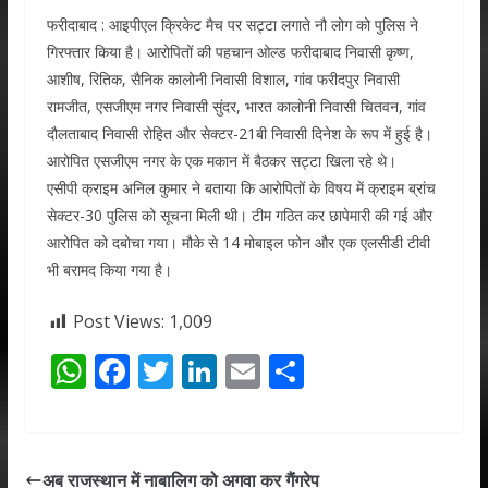
फरीदाबाद : आइपीएल क्रिकेट मैच पर सट्टा लगाते नौ लोग को पुलिस ने
गिरफ्तार किया है। आरोपितों की पहचान ओल्ड फरीदाबाद निवासी कृष्ण,
आशीष, रितिक, सैनिक कालोनी निवासी विशाल, गांव फरीदपुर निवासी
रामजीत, एसजीएम नगर निवासी सुंदर, भारत कालोनी निवासी चितवन, गांव
दौलताबाद निवासी रोहित और सेक्टर-21बी निवासी दिनेश के रूप में हुई है।
आरोपित एसजीएम नगर के एक मकान में बैठकर सट्टा खिला रहे थे।
एसीपी क्राइम अनिल कुमार ने बताया कि आरोपितों के विषय में क्राइम ब्रांच
सेक्टर-30 पुलिस को सूचना मिली थी। टीम गठित कर छापेमारी की गई और
आरोपित को दबोचा गया। मौके से 14 मोबाइल फोन और एक एलसीडी टीवी
भी बरामद किया गया है।
Post Views:
1,009
W
F
T
Li
E
S
h
ac
w
n
m
h
at
e
itt
k
ai
ar
s
b
er
e
l
e
अब राजस्थान में नाबालिग को अगवा कर गैंगरेप