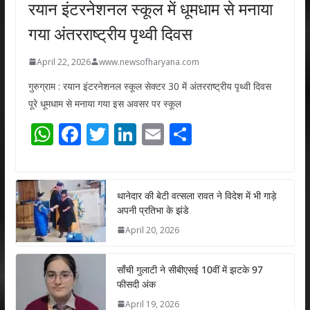
रयान इंटरनेशनल स्कूल में धूमधाम से मनाया
गया अंतरराष्ट्रीय पृथ्वी दिवस
April 22, 2026
www.newsofharyana.com
गुरुग्राम : रयान इंटरनेशनल स्कूल सेक्टर 30 में अंतरराष्ट्रीय पृथ्वी दिवस
पूरे धूमधाम से मनाया गया इस अवसर पर स्कूल
W
F
T
Li
E
S
h
ac
w
n
m
h
at
e
itt
k
ai
ar
s
b
er
e
l
e
थानेदार की बेटी वत्सला रावत ने विदेश में भी गाड़े
अपनी प्रतिभा के झंडे
A
o
dI
April 20, 2026
p
o
n
p
k
साँची गुलाटी ने सीबीएसई 10वीं में झटके 97
फीसदी अंक
April 19, 2026