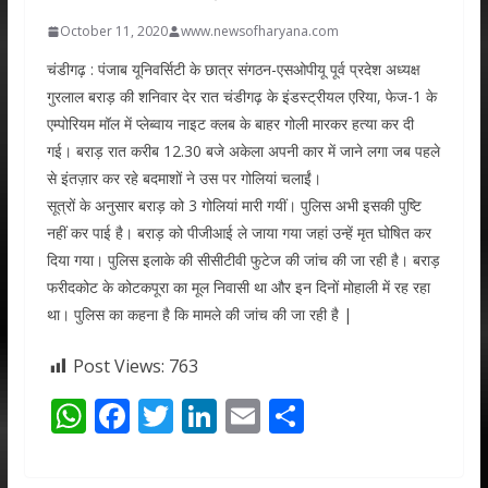
October 11, 2020
www.newsofharyana.com
चंडीगढ़ : पंजाब यूनिवर्सिटी के छात्र संगठन-एसओपीयू पूर्व प्रदेश अध्यक्ष
गुरलाल बराड़ की शनिवार देर रात चंडीगढ़ के इंडस्ट्रीयल एरिया, फेज-1 के
एम्पोरियम मॉल में प्लेब्वाय नाइट क्लब के बाहर गोली मारकर हत्या कर दी
गई। बराड़ रात करीब 12.30 बजे अकेला अपनी कार में जाने लगा जब पहले
से इंतज़ार कर रहे बदमाशों ने उस पर गोलियां चलाईं।
सूत्रों के अनुसार बराड़ को 3 गोलियां मारी गयीं। पुलिस अभी इसकी पुष्टि
नहीं कर पाई है। बराड़ को पीजीआई ले जाया गया जहां उन्हें मृत घोषित कर
दिया गया। पुलिस इलाके की सीसीटीवी फुटेज की जांच की जा रही है। बराड़
फरीदकोट के कोटकपूरा का मूल निवासी था और इन दिनों मोहाली में रह रहा
था। पुलिस का कहना है कि मामले की जांच की जा रही है |
Post Views:
763
W
F
T
Li
E
S
h
ac
w
n
m
h
at
e
itt
k
ai
ar