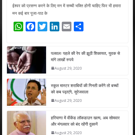
ईश्वर को प्रसन्न करने के लिए मन में सच्ची भक्ति होनी चाहिए फिर भी हमारा
मन कई बार पूजा-पाठ के
W
F
T
Li
E
S
h
ac
w
n
m
h
at
e
itt
k
ai
ar
s
b
er
e
l
e
पलवलः पहले की रेप की झूठी शिकायत, युवक से
मांगे लाखों रुपये
A
o
dI
August 29, 2020
p
o
n
p
k
स्कूल मास्टर शराबियों की गिनती करेंगे तो बच्चों
को कब पढ़ाएंगे, सुरेजवाला
August 29, 2020
हरियाणा में वीकेंड लॉकडाउन खत्म, अब सोमवार
और मंगलवार को बंद रहेंगी दुकानें
August 29, 2020