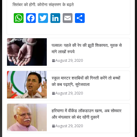
सितंबर को होगी. कोरोना संक्रमण के बढ़ते
W
F
T
Li
E
S
h
ac
w
n
m
h
at
e
itt
k
ai
ar
s
b
er
e
l
e
पलवलः पहले की रेप की झूठी शिकायत, युवक से
मांगे लाखों रुपये
A
o
dI
August 29, 2020
p
o
n
p
k
स्कूल मास्टर शराबियों की गिनती करेंगे तो बच्चों
को कब पढ़ाएंगे, सुरेजवाला
August 29, 2020
हरियाणा में वीकेंड लॉकडाउन खत्म, अब सोमवार
और मंगलवार को बंद रहेंगी दुकानें
August 29, 2020