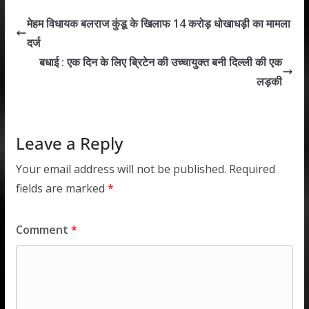
s
b
er
e
l
e
मेहम विधायक बलराज कुंडू के खिलाफ 14 करोड़ धोखाधड़ी का मामला
A
o
dI
दर्ज
p
o
n
बधाई : एक दिन के लिए ब्रिटेन की उच्चायुक्त बनी दिल्ली की एक
p
k
लड़की
Leave a Reply
Your email address will not be published.
Required
fields are marked
*
Comment
*