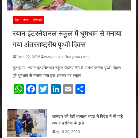
देश
शिक्षा
हरियाणा
रयान इंटरनेशनल स्कूल में धूमधाम से मनाया
गया अंतरराष्ट्रीय पृथ्वी दिवस
April 22, 2026
www.newsofharyana.com
गुरुग्राम : रयान इंटरनेशनल स्कूल सेक्टर 30 में अंतरराष्ट्रीय पृथ्वी दिवस
पूरे धूमधाम से मनाया गया इस अवसर पर स्कूल
W
F
T
Li
E
S
h
ac
w
n
m
h
at
e
itt
k
ai
ar
s
b
er
e
l
e
थानेदार की बेटी वत्सला रावत ने विदेश में भी गाड़े
अपनी प्रतिभा के झंडे
A
o
dI
April 20, 2026